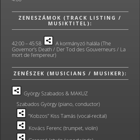
ZENESZÁMOK (TRACK LISTING /
MUSIKTITEL):
42:00 – 45:58
A kormányzó halála (The
Governor’s Death / Der Tod des Gouverneurs / La
mort de l’empereur)
ZENÉSZEK (MUSICIANS / MUSIKER):
György Szabados & MAKUZ
Szabados György (piano, conductor)
“Kobzos” Kiss Tamás (vocal-recital)
Kovács Ferenc (trumpet, violin)