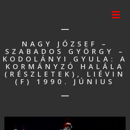
NAGY JÓZSEF –
SZABADOS GYÖRGY –
KODOLÁNYI GYULA: A
KORMÁNYZÓ HALÁLA
(RÉSZLETEK), LIÉVIN
(F) 1990. JÚNIUS