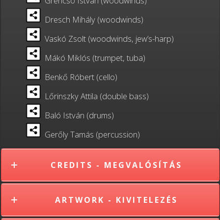
Grencsó István (woodwinds)
Dresch Mihály (woodwinds)
Vaskó Zsolt (woodwinds, jew’s-harp)
Mákó Miklós (trumpet, tuba)
Benkő Róbert (cello)
Lőrinszky Attila (double bass)
Baló István (drums)
Gerőly Tamás (percussion)
CREDITS - MEGVALÓSÍTÁS
ARTWORK - KIVITELEZÉS