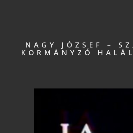
NAGY JÓZSEF – S
KORMÁNYZÓ HALÁLA