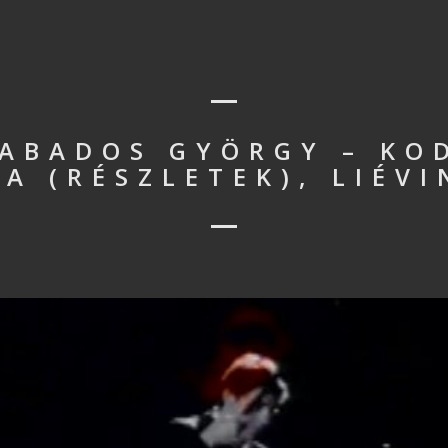
ZABADOS GYÖRGY – KO
 (RÉSZLETEK), LIÉVIN