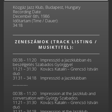
Közgáz Jazz Klub, Budapest, Hungary
Recording Date:
December 6th, 1986
Időtartam (Time / Dauer):
34:18
ZENESZÁMOK (TRACK LISTING /
MUSIKTITEL):
00:38 – 11:20 Impresszió a Jazzklubban és
beszélgetés Szabados Györggyel
11:21 – 31:30 Kovács Katalin – Grencsó István
duó
31:31 – 34:18 Impresszió a Jazzklubban
————-
00:38 – 11:20 Impression at the Jazzklub and
conversation with György Szabados
11:21 – 31:30 Kovács Katalin – Grencsó István
duó
31:31 – 34:18 Impression at the Jazzklub