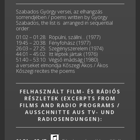
Szabados György versei, az elhangzás
sorrendjében / poems written by György
Szabados, the list is arranged in sequential
order:
01:02 – 01:28: Röpülni, szállni… (1977)
19:45 – 20:38: Fényfohász (1977)
26:03 – 27:25: Szegényszerelem (1974)
44:01 – 45:02: Itt léptek jártak (1976)
51:40 – 53:10: Végső imádság (1980)
a verseket elmondja Kőszegi Ákos / Ákos
Kőszegi recites the poems
FELHASZNÁLT FILM- ÉS RÁDIÓS
RÉSZLETEK (EXCERPTS FROM
FILMS AND RADIO PROGRAMS /
AUSSCHNITTE AUS TV- UND
RADIOSENDUNGEN):