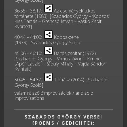
György Szóló]
36:55 – 38:17:
Az események titkos
története (1983) [Szabados György – ‘Kobzos’
Kiss Tamás – Grencsó István – Vaskó Zsolt
Kvartett]
40:44 – 44:00:
Koboz-zene
(1979) [Szabados György Szóló]
45:06 – 46:10:
Baltás zsoltár (1972)
[Szabados György – Vilmos Jávori – Kimmel
„Apó” László – Ráduly Mihály – Vajda Sándor
Kvintett]
50:45 – 54:37:
Fohász (2004) [Szabados
György Szóló]
valamint szólóimprovizációk / and solo
improvisations
SZABADOS GYÖRGY VERSEI
(POEMS / GEDICHTE):