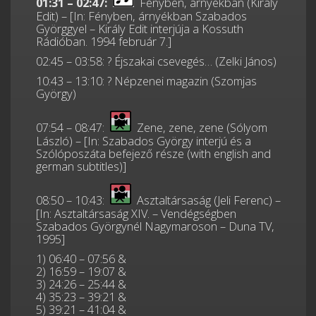
01:31 – 02:47:
Fényben, árnyékban (Király
Edit) – [In: Fényben, árnyékban Szabados
Györggyel – Király Edit interjúja a Kossuth
Rádióban. 1994 február 7.]
02:45 – 03:58: ? Éjszakai csevegés… (Zelki János)
10:43 – 13:10: ? Népzenei magazin (Szomjas
György)
07:54 – 08:47:
Zene, zene, zene (Sólyom
László) – [In: Szabados György interjú és a
Szólóposzáta befejező része (with english and
german subtitles)]
08:50 – 10:43:
Asztaltársaság (Jeli Ferenc) –
[In: Asztaltársaság XIV. – Vendégségben
Szabados Györgynél Nagymaroson – Duna TV,
1995]
1) 06:40 – 07:56 &
2) 16:59 – 19:07 &
3) 24:26 – 25:44 &
4) 35:23 – 39:21 &
5) 39:21 – 41:04 &