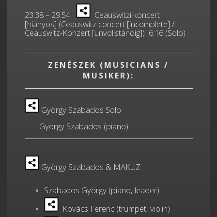
23:38 – 29:54
Ceauswitzi koncert
[hiányos] (Ceauswitz concert [incomplete] /
Ceauswitz-Konzert [unvollständig]) 6:16 (Solo)
ZENÉSZEK (MUSICIANS /
MUSIKER):
György Szabados Solo
György Szabados (piano)
György Szabados & MAKUZ
Szabados György (piano, leader)
Kovács Ferenc (trumpet, violin)