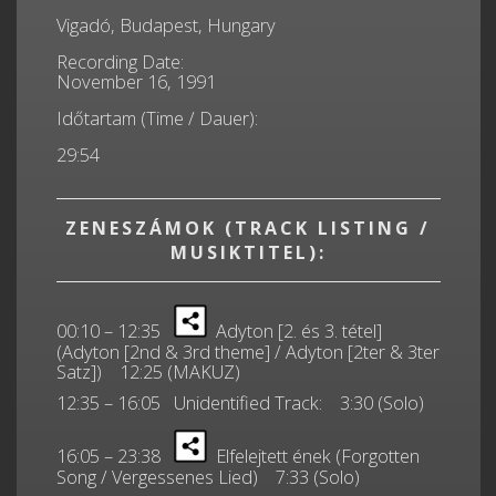
Vigadó, Budapest, Hungary
Recording Date:
November 16, 1991
Időtartam (Time / Dauer):
29:54
ZENESZÁMOK (TRACK LISTING /
MUSIKTITEL):
00:10 – 12:35
Adyton [2. és 3. tétel]
(Adyton [2nd & 3rd theme] / Adyton [2ter & 3ter
Satz]) 12:25 (MAKUZ)
12:35 – 16:05 Unidentified Track: 3:30 (Solo)
16:05 – 23:38
Elfelejtett ének (Forgotten
Song / Vergessenes Lied) 7:33 (Solo)