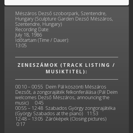
Mészáros Dezső szoborpark, Szentendre,
Hungary (Sculpture Garden Dezső Mészáros,
Szentendre, Hungary)
Recording Date:
July 18, 1986
Időtartam (Time / Dauer):
13:05
ZENESZÁMOK (TRACK LISTING /
MUSIKTITEL):
00:10 – 00:55 Deim Pál köszönti Mészáros
Dezsőt, a zongorajáték felkonferálása (Pál Deim
welcomes Dezső Mészáros, announcing the
music) 0:45
00:55 – 12:48 Szabados György zongorajátéka
(György Szabados at the piano) 11:53
12:48 – 13:05 Záróképek (Closing pictures)
0:17