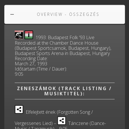
OVERVIEW - ÖSSZEGZÉS
1993: Budapest Folk ’93 Live
Recorded at the Chamber Dance House
(Budapest Sportcsarnok, Budapest, Hungary),
Budapest Sports Arena in Budapest, Hungary
Recording Date:
March 27, 1993
Időtartam (Time / Dauer):
9:05
ZENESZÁMOK (TRACK LISTING /
MUSIKTITEL):
Elfelejtett ének (Forgotten Song /
Vergessenes Lied) –
Tánczene (Dance-
Music / Tanzmusik) 9:05