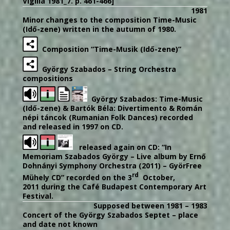
Vigília 1981_7. p. 461-466]
1981
Minor changes to the composition Time-Music
(Idő-zene) written in the autumn of 1980.
Composition “Time-Musik (Idő-zene)”
György Szabados – String Orchestra
compositions
György Szabados: Time-Music
(Idő-zene) & Bartók Béla: Divertimento & Román
népi táncok (Rumanian Folk Dances) recorded
and released in 1997 on CD.
released again on CD: “In
Memoriam Szabados György – Live album by Ernő
Dohnányi Symphony Orchestra (2011) – GyörFree
rd
Mühely CD” recorded on the 3
October,
2011 during the Café Budapest Contemporary Art
Festival.
Supposed between 1981 – 1983
Concert of the György Szabados Septet – place
and date not known