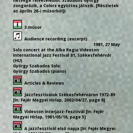
hétvége felvételeiből. Szabados György
zongorázik, a Colors együttes játszik. [Részletek
az április 26-i műsorból])
3.műsor
Audience recording (excerpt)
1981, 27 May
Solo concert at the Alba Regia Videoton
International Jazz Festival 81, Székesfehérvár
(HU)
György Szabados Solo:
György Szabados (piano)
Articles & Reviews
Jazzfesztiváiok Székesfehérváron 1972-89
[In: Fejér Megyei Hirlap, 2002/04/27, page 8]
Videoton interjazz-fesztivál [In: Fejér
Megyei Hirlap, 1981/05/16, page 5]
A jazzfesztivál első napja [In: Fejér Megyei