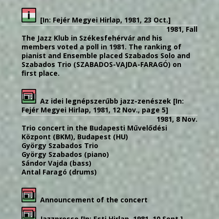
[In: Fejér Megyei Hirlap, 1981, 23 Oct.]
1981, Fall
The Jazz Klub in Székesfehérvár and his
members voted a poll in 1981. The ranking of
pianist and Ensemble placed Szabados Solo and
Szabados Trio (SZABADOS-VAJDA-FARAGÓ) on
first place.
Az idei legnépszerűbb jazz-zenészek [In:
Fejér Megyei Hirlap, 1981, 12 Nov., page 5]
1981, 8 Nov.
Trio concert in the Budapesti Művelődési
Központ (BKM), Budapest (HU)
György Szabados Trio
György Szabados (piano)
Sándor Vajda (bass)
Antal Faragó (drums)
Announcement of the concert
Jazzpresso [In: Esti Hirlap, 1981, 10 Sept.]