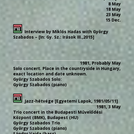
8 May
18 May
23 May
15 Dec.
Interview by Miklós Hadas with György
Szabados – [In: Gy. Sz.: Irások III.,2015]
1981, Probably May
Solo concert. Place in the countryside in Hungary,
exact location and date unknown.
György Szabados Solo:
György Szabados (piano)
Jazz-hétvége [Egyetemi Lapok, 1981/05/11]
1981, 3 May
Trio concert in the Budapesti Művelődési
Központ (BMK), Budapest (HU)
György Szabados Trio
György Szabados (piano)
Sándor Vajda (bass)