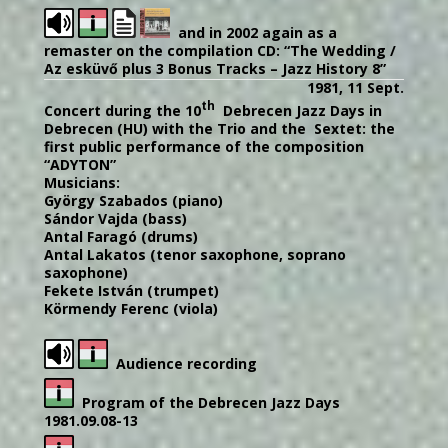
and in 2002 again as a
remaster on the compilation CD: “The Wedding /
Az esküvő plus 3 Bonus Tracks – Jazz History 8”
1981, 11 Sept.
th
Concert during the 10
Debrecen Jazz Days in
Debrecen (HU) with the Trio and the Sextet: the
first public performance of the composition
“ADYTON”
Musicians:
György Szabados (piano)
Sándor Vajda (bass)
Antal Faragó (drums)
Antal Lakatos (tenor saxophone, soprano
saxophone)
Fekete István (trumpet)
Körmendy Ferenc (viola)
Audience recording
Program of the Debrecen Jazz Days
1981.09.08-13