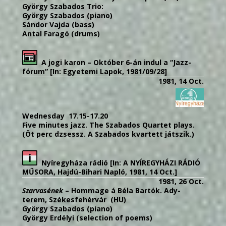
György Szabados Trio:
György Szabados (piano)
Sándor Vajda (bass)
Antal Faragó (drums)
A jogi karon – Október 6-án indul a “Jazz-
fórum” [In: Egyetemi Lapok, 1981/09/28]
1981, 14 Oct.
Wednesday 17.15-17.20
Five minutes jazz.
The Szabados Quartet plays.
(
Öt perc dzsessz. A
Szabado
s
kvartett játszik.)
Nyíregyháza rádió [In: A NYÍREGYHÁZI RÁDIÓ
MŰSORA, Hajdú-Bihari Napló, 1981, 14 Oct.]
1981, 26 Oct.
Szarvasének
– Hommage á Béla Bartók. Ady-
terem, Székesfehérvár (HU)
György Szabados (piano)
György Erdélyi (selection of poems)