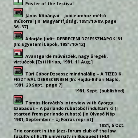
Poster of the festival
János Kőbányai – Jubileumhoz méltó
műsorral [In: Magyar Ifjúság, 1981/10/09, page
36.-37]
Adorján Judit: DEBRECENI DZSESSZNAPOK ’81
[In: Egyetemi Lapok, 1981/10/12]
Avantgarde művészek, nagy öregek,
virtuózok [Esti Hirlap, 1981, 11 Aug.]
Túri Gábor Dzsessz mindhalálig – A TIZEDIK
FESZTIVÁL DEBRECENBEN [In: Hajdú-Bihari Napló,
1981, 20 Sept., page 7]
1981, Sept. (published)
Tamás Horváth’s interview with György
Szabados – A parlando rubatóból indultam ki (I
started from parlando rubato) [in Olvasó Nép
1981, September – Új Forrás reprint]
1981, 6 Oct.
Trio concert in the Jazz-forum club of the law
faculty of ELTE university in Budapest (HU)