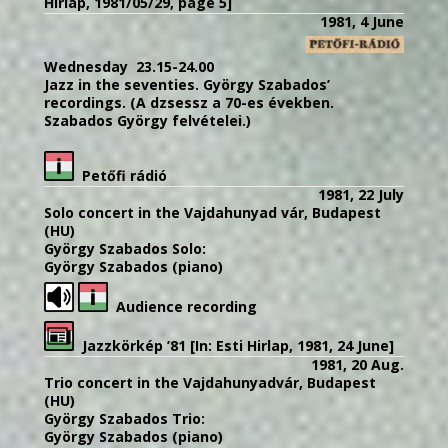
Hirlap, 1981/05/29, page 5]
1981, 4 June
Wednesday 23.15-24.00
Jazz in the seventies. György Szabados’
recordings. (A dzsessz a 70-es években.
Szabados György felvételei.)
Petőfi rádió
1981, 22 July
Solo concert in the Vajdahunyad vár, Budapest
(HU)
György Szabados Solo:
György Szabados (piano)
Audience recording
Jazzkörkép ’81 [In: Esti Hirlap, 1981, 24 June]
1981, 20 Aug.
Trio concert in the Vajdahunyadvár, Budapest
(HU)
György Szabados Trio:
György Szabados (piano)