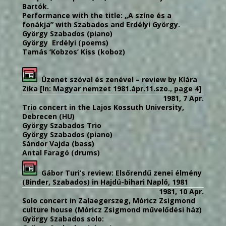
Bartók.
Performance with the title: „A színe és a
fonákja” with Szabados and Erdélyi György.
György Szabados (piano)
György Erdélyi (poems)
Tamás ‘Kobzos’ Kiss (koboz)
Üzenet szóval és zenével – review by Klára
Zika [In: Magyar nemzet 1981.ápr.11.szo., page 4]
1981, 7 Apr.
Trio concert in the Lajos Kossuth University,
Debrecen (HU)
György Szabados Trio
György Szabados (piano)
Sándor Vajda (bass)
Antal Faragó (drums)
Gábor Turi’s review: Elsőrendű zenei élmény
(Binder, Szabados) in Hajdú-bihari Napló, 1981
1981, 10 Apr.
Solo concert in Zalaegerszeg, Móricz Zsigmond
culture house (Móricz Zsigmond művelődési ház)
György Szabados solo: