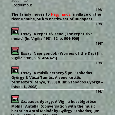
2006 – 2011
Posthumous
1981
The family moves to
Nagymaros
,
a village on the
river Danube, 50 km northwest of Budapest
1981
Essay: A repetitív zene (The repetitive
music) [In: Vigília 1981_12. p. 904-906]
1981
Essay: Napi gondok (Worries of the Day) [In:
Vigília 1981_6. p. 424-425]
1981
Essay: A másik serpenyő
[In: Szabados
György & Váczi Tamás: A zene kettős
természetű fénye, 1990] &
[In: Szabados György –
Írások I., 2008]
1981
Szabados György: A Vigília beszélgetése
Molnár Antallal (Conversation with the music
historian Antal Molnár by György Szabados) [In: