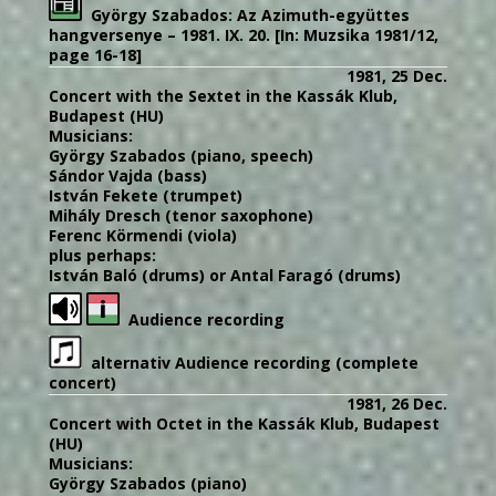
György
Szabados:
Az Azimuth-együttes
hangversenye – 1981. IX. 20.
[In: Muzsika 1981/12,
page 16-18]
1981, 25 Dec.
Concert with the Sextet in the Kassák Klub,
Budapest (HU)
Musicians:
György Szabados (piano, speech)
Sándor Vajda (bass)
István Fekete (trumpet)
Mihály Dresch (tenor saxophone)
Ferenc Körmendi (viola)
plus perhaps:
István Baló (drums) or Antal Faragó (drums)
Audience recording
alternativ Audience recording (complete
concert)
1981, 26 Dec.
Concert with Octet in the Kassák Klub, Budapest
(HU)
Musicians:
György Szabados (piano)