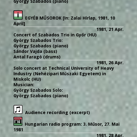
György Szabados (piano)
EGYÉB MŰSOROK [In: Zalai Hírlap, 1981, 10
April]
1981, 21 Apr.
Concert of Szabados Trio in Győr (HU)
György Szabados Trio:
György Szabados (piano)
Sándor Vajda (bass)
Antal Faragó (drums)
1981, 26 Apr.
Solo concert at Technical University of Heavy
Industry (Nehézipari Műszaki Egyetem) in
Miskolc (HU)
Musician:
György Szabados Solo:
György Szabados (piano)
Audience recording (excerpt)
Hungarian radio program: 3. Műsor, 27. Mai
1981
1981, 28 Apr.