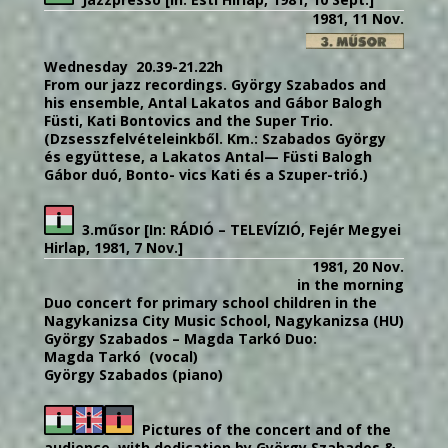
1981, 11 Nov.
Wednesday 20.39-21.22h
From our jazz recordings. György Szabados and
his ensemble, Antal Lakatos and Gábor Balogh
Füsti, Kati Bontovics and the Super Trio.
(Dzsesszfelvételeinkből
.
Km.:
Szabados
György
és
együttese,
a
Lakatos
Antal—
Füsti
Balogh
Gábor
duó,
Bonto-
vics
Kati
és
a
Szuper-trió.)
3.műsor [In: RÁDIÓ – TELEVÍZIÓ, Fejér Megyei
Hirlap, 1981, 7 Nov.]
1981, 20 Nov.
in the morning
Duo concert for primary school children in the
Nagykanizsa City Music School, Nagykanizsa (HU)
György Szabados – Magda Tarkó Duo:
Magda Tarkó (vocal)
György Szabados (piano)
Pictures of the concert and of the
audience, with dedication by György Szabados &