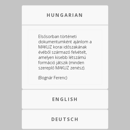
HUNGARIAN
Elsősorban történeti
dokumentumként ajánlom a
MAKUZ korai időszakának
évéből származó felvételt,
amelyen kisebb létszámú
formáció játszik (minden
szereplő MAKUZ zenész).
(Bognár Ferenc)
ENGLISH
DEUTSCH