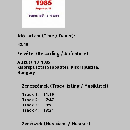
Időtartam (Time / Dauer):
42:49
Felvétel (Recording / Aufnahme):
August 19, 1985
Kisörspusztai Szabadtér, Kisörspuszta,
Hungary
Zeneszámok (Track listing / Musiktitel):
Track 1: 11:49
Track 2: 7:47
Track 3: 9:51
Track 4: 13:21
Zenészek (Musicians / Musiker):