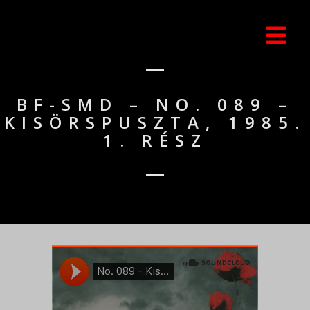
BF-SMD – NO. 089 –
KISÖRSPUSZTA, 1985.
1. RÉSZ