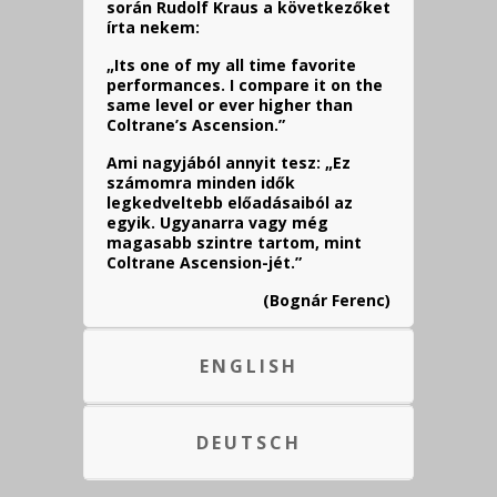
során Rudolf Kraus a következőket
írta nekem:
„Its one of my all time favorite
performances. I compare it on the
same level or ever higher than
Coltrane’s Ascension.”
Ami nagyjából annyit tesz: „Ez
számomra minden idők
legkedveltebb előadásaiból az
egyik. Ugyanarra vagy még
magasabb szintre tartom, mint
Coltrane Ascension-jét.”
(Bognár Ferenc)
ENGLISH
DEUTSCH