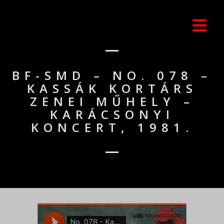
BF-SMD – NO. 078 –
KASSÁK KORTÁRS
ZENEI MŰHELY –
KARÁCSONYI
KONCERT, 1981.