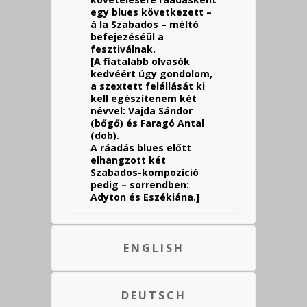
egy blues következett –
á la Szabados – méltó
befejezéséül a
fesztiválnak.
[A fiatalabb olvasók
kedvéért úgy gondolom,
a szextett felállását ki
kell egészítenem két
névvel: Vajda Sándor
(bőgő) és Faragó Antal
(dob).
A ráadás blues előtt
elhangzott két
Szabados-kompozíció
pedig – sorrendben:
Adyton és Eszékiána.]
ENGLISH
DEUTSCH