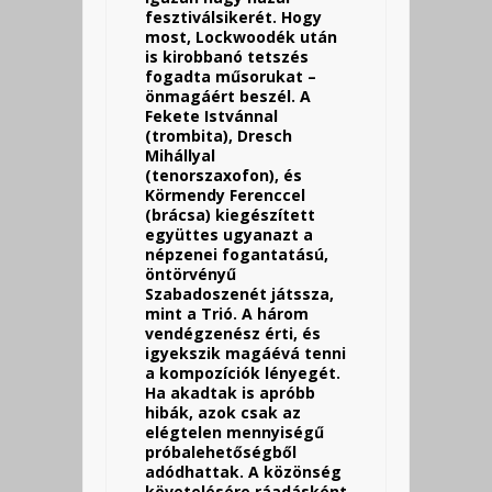
fesztiválsikerét. Hogy
most, Lockwoodék után
is kirobbanó tetszés
fogadta műsorukat –
önmagáért beszél. A
Fekete Istvánnal
(trombita), Dresch
Mihállyal
(tenorszaxofon), és
Körmendy Ferenccel
(brácsa) kiegészített
együttes ugyanazt a
népzenei fogantatású,
öntörvényű
Szabadoszenét játssza,
mint a Trió. A három
vendégzenész érti, és
igyekszik magáévá tenni
a kompozíciók lényegét.
Ha akadtak is apróbb
hibák, azok csak az
elégtelen mennyiségű
próbalehetőségből
adódhattak. A közönség
követelésére ráadásként