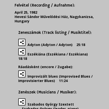
Felvétel (Recording / Aufnahme):
April 25, 1982
Hevesi Sándor Művelődési Ház, Nagykanizsa,
Hungary
Zeneszámok (Track listing / Musiktitel):
Adyton (Adyton / Adyton) 25:18
Eszékiána (Eszékiana / Eszékiana)
18:18
Ráadásként (encore / Zugabe):
Improvizált blues (Improvised Blues /
Improvisierter Blues) 11:24
Zenészek (Musicians / Musiker):
Szabados György Szextett
Szabados György (leader, piano)