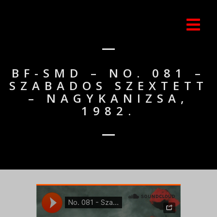
BF-SMD – NO. 081 –
SZABADOS SZEXTETT
– NAGYKANIZSA,
1982.