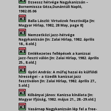
Dzsessz hétvége Nagykanizsán –
Bornemissza Géza,Dunántúli Napló,
1982.05.06
Balla László: Virtuózok fesztiválja [In:
Magyar Hírlap, 1982, 28 May, page 8]
Nemzetközi jazz-hétvége
Nagykanizsán [In: Zalai Hírlap, 1982. április
18., 8.old.]
Emlékezetes fellépések a kanizsai
jazz-feszti válón [In: Zalai Hírlap, 1982. április
25., 8.old.]
Győri András: A műfaj hazai és külföldi
hírességei – a tizedik kanizsai jazz
fesztiválon [In: Zalai Hírlap, 1982. április 27.,
5.old.]
Kőbányai János: Kanizsa kínálata [In:
Magyar Ifjúság, 1982. május 21., 28.-29.old.]
Vasárnap Nagykanizsán lép fel a free-