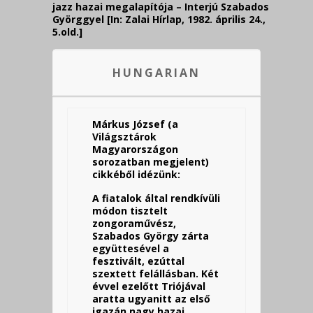
jazz hazai megalapítója – Interjú Szabados
Györggyel [In: Zalai Hírlap, 1982. április 24.,
5.old.]
HUNGARIAN
Márkus József (a
Világsztárok
Magyarországon
sorozatban megjelent)
cikkéből idézünk:
A fiatalok által rendkívüli
módon tisztelt
zongoraművész,
Szabados György zárta
együttesével a
fesztivált, ezúttal
szextett felállásban. Két
évvel ezelőtt Triójával
aratta ugyanitt az első
igazán nagy hazai