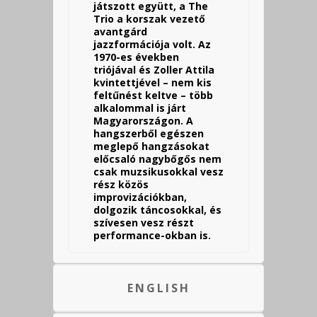
játszott együtt, a The
Trio a korszak vezető
avantgárd
jazzformációja volt. Az
1970-es években
triójával és Zoller Attila
kvintettjével – nem kis
feltűnést keltve – több
alkalommal is járt
Magyarországon. A
hangszerből egészen
meglepő hangzásokat
előcsaló nagybőgős nem
csak muzsikusokkal vesz
rész közös
improvizációkban,
dolgozik táncosokkal, és
szívesen vesz részt
performance-okban is.
ENGLISH