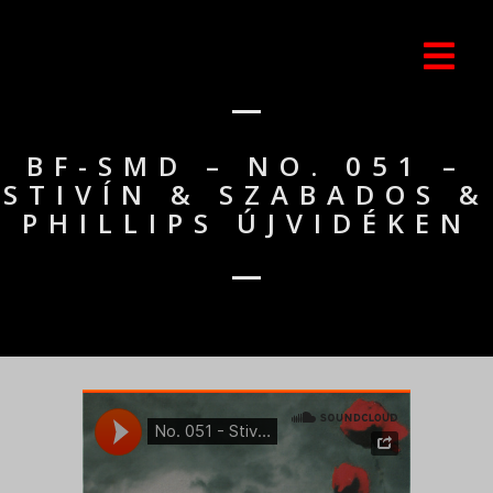
BF-SMD – NO. 051 –
STIVÍN & SZABADOS &
PHILLIPS ÚJVIDÉKEN