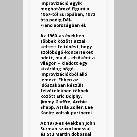
improvizáció egyik
meghatározó figurája.
1967-től Európában, 1972
óta pedig Dél-
Franciaországban él.
Az 1960-as években
többek között azzal
keltett feltűnést, hogy
szólóbőgő-koncerteket
adott, majd – elsőként a
világon – kiadott egy
kizárólag bőgő-
improvizációkból álló
lemezt. Ebben az
időszakban készült
felvételekben többek
között Eric Dolphy,
Jimmy Giuffre, Archie
Shepp, Attila Zoller, Lee
Konitz voltak partnerei.
Az 1970-es években John
Surman szaxofonossal
és Stu Martin dobossal