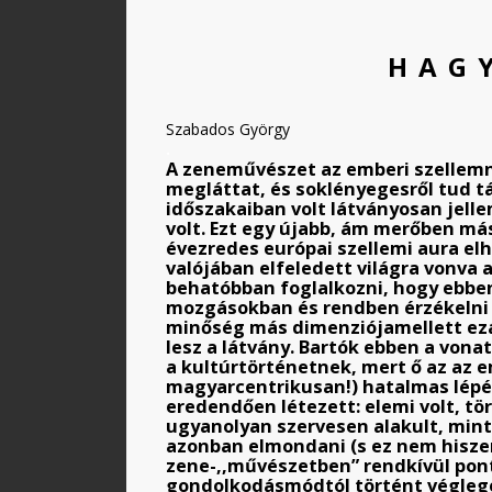
HAG
Szabados György
.
A zeneművészet az emberi szellemne
megláttat, és soklényegesről tud tá
időszakaiban volt látványosan jelle
volt. Ezt egy újabb, ám merőben m
évezredes európai szellemi aura elh
valójában elfeledett világra vonva 
behatóbban foglalkozni, hogy ebben
mozgásokban és rendben érzékelni a 
minőség más dimenziójamellett ezál
lesz a látvány. Bartók ebben a vona
a kultúrtörténetnek, mert ő az az 
magyarcentrikusan!) hatalmas lépést
eredendően létezett: elemi volt, tö
ugyanolyan szervesen alakult, mint
azonban elmondani (s ez nem hiszem
zene-,,művészetben” rendkívül pon
gondolkodásmódtól történt végleges