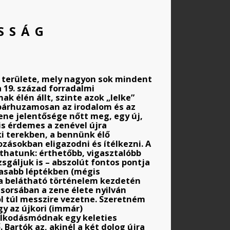
SSÁG
n területe, mely nagyon sok mindent
 19. század forradalmi
k élén állt, szinte azok „lelke”
 párhuzamosan az irodalom és az
zene jelentősége nőtt meg, egy új,
is érdemes a zenével újra
i terekben, a bennünk élő
zásokban eligazodni és ítélkezni. A
thatunk: érthetőbb, vigasztalóbb
sgáljuk is – abszolút fontos pontja
gasabb léptékben (mégis
y a belátható történelem kezdetén
 sorsában a zene élete nyilván
l túl messzire vezetne. Szeretném
y az újkori (immár)
olkodásmódnak egy keleties
Bartók az, akinél a két dolog újra