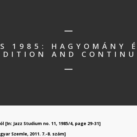
S 1985: HAGYOMÁNY 
ADITION AND CONTINU
 [In: Jazz Studium no. 11, 1985/4, page 29-31]
gyar Szemle, 2011. 7.-8. szám]