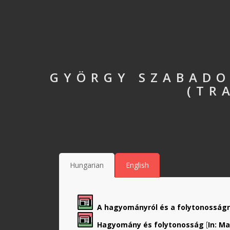
GYÖRGY SZABADO
(TR
Hungarian
English
A hagyományról és a folytonosságról
Hagyomány és folytonosság
[
In: Ma