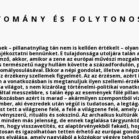
YOMÁNY ÉS FOLYTONO
k – pillanatnyilag tán nem is kellően értékelt – olya
jékoztatni bennünket. E tulajdonsága utoljára talán a
mző, akkor, amikor a zene az európai művészi mozgalma
ás természetű nagy hullám követte a századfordulón,
omályosulásával. Ekkor a népi gondolat, illetve a nép
az érzékeny szellemek figyelmét. Az az érzésem, azért 
 a vonatkozásban is megtanuljuk ilyen szellemi-érzék
világot, s nem kizárólag történelmi-politikai vonatko
tal messzebbre, s talán épp az események fölé pillan
tkozásban azért is marad – akármilyen szempontból viz
ember, aki évezredek után végül is tudatosan, a legtá
 tett a világzene felé, a felé a világzene felé, amel
rvényszerű, rituális és sokszínű. Az archaikus kultúrák
 minden más jelenség, de ennek taglalása tárgyunktó
, hogy visszavetítés, ez alaptörvényekből fakad), hog
tosan és igazolhatóan tetten érhető az európai gond
 elválása, amely nagyjából a középkor végére tehető. 