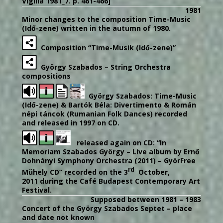
Vigília 1981_7. p. 461-466]
1981
Minor changes to the composition Time-Music
(Idő-zene) written in the autumn of 1980.
Composition “Time-Musik (Idő-zene)”
György Szabados – String Orchestra
compositions
György Szabados: Time-Music
(Idő-zene) & Bartók Béla: Divertimento & Román
népi táncok (Rumanian Folk Dances) recorded
and released in 1997 on CD.
released again on CD: “In
Memoriam Szabados György – Live album by Ernő
Dohnányi Symphony Orchestra (2011) – GyörFree
rd
Mühely CD” recorded on the 3
October,
2011 during the Café Budapest Contemporary Art
Festival.
Supposed between 1981 – 1983
Concert of the György Szabados Septet – place
and date not known