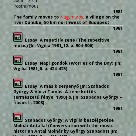
2006 – 2011
Posthumous
1981
The family moves to
Nagymaros
,
a village on the
river Danube, 50 km northwest of Budapest
1981
Essay: A repetitív zene (The repetitive
music) [In: Vigília 1981_12. p. 904-906]
1981
Essay: Napi gondok (Worries of the Day) [In:
Vigília 1981_6. p. 424-425]
1981
Essay: A másik serpenyő
[In: Szabados
György & Váczi Tamás: A zene kettős
természetű fénye, 1990] &
[In: Szabados György –
Írások I., 2008]
1981
Szabados György: A Vigília beszélgetése
Molnár Antallal (Conversation with the music
historian Antal Molnár by György Szabados) [In: