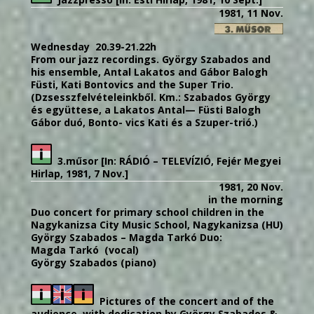
1981, 11 Nov.
Wednesday 20.39-21.22h
From our jazz recordings. György Szabados and
his ensemble, Antal Lakatos and Gábor Balogh
Füsti, Kati Bontovics and the Super Trio.
(Dzsesszfelvételeinkből
.
Km.:
Szabados
György
és
együttese,
a
Lakatos
Antal—
Füsti
Balogh
Gábor
duó,
Bonto-
vics
Kati
és
a
Szuper-trió.)
3.műsor [In: RÁDIÓ – TELEVÍZIÓ, Fejér Megyei
Hirlap, 1981, 7 Nov.]
1981, 20 Nov.
in the morning
Duo concert for primary school children in the
Nagykanizsa City Music School, Nagykanizsa (HU)
György Szabados – Magda Tarkó Duo:
Magda Tarkó (vocal)
György Szabados (piano)
Pictures of the concert and of the
audience, with dedication by György Szabados &