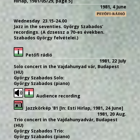
Hirlap, 1981/05/29, page 5]
1981, 4 June
Wednesday 23.15-24.00
Jazz in the seventies. György Szabados’
recordings. (A dzsessz a 70-es években.
Szabados György felvételei.)
Petőfi rádió
1981, 22 July
Solo concert in the Vajdahunyad vár, Budapest
(HU)
György Szabados Solo:
György Szabados (piano)
Audience recording
Jazzkörkép ’81 [In: Esti Hirlap, 1981, 24 June]
1981, 20 Aug.
Trio concert in the Vajdahunyadvár, Budapest
(HU)
György Szabados Trio:
György Szabados (piano)