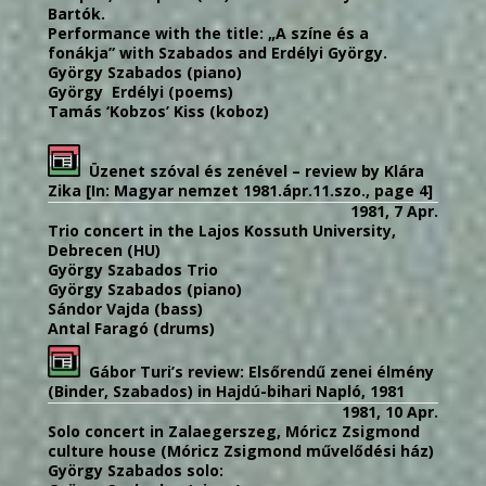
Bartók.
Performance with the title: „A színe és a
fonákja” with Szabados and Erdélyi György.
György Szabados (piano)
György Erdélyi (poems)
Tamás ‘Kobzos’ Kiss (koboz)
Üzenet szóval és zenével – review by Klára
Zika [In: Magyar nemzet 1981.ápr.11.szo., page 4]
1981, 7 Apr.
Trio concert in the Lajos Kossuth University,
Debrecen (HU)
György Szabados Trio
György Szabados (piano)
Sándor Vajda (bass)
Antal Faragó (drums)
Gábor Turi’s review: Elsőrendű zenei élmény
(Binder, Szabados) in Hajdú-bihari Napló, 1981
1981, 10 Apr.
Solo concert in Zalaegerszeg, Móricz Zsigmond
culture house (Móricz Zsigmond művelődési ház)
György Szabados solo: