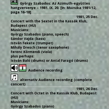
György
Szabados:
Az Azimuth-együttes
hangversenye – 1981. IX. 20.
[In: Muzsika 1981/12,
page 16-18]
1981, 25 Dec.
Concert with the Sextet in the Kassák Klub,
Budapest (HU)
Musicians:
György Szabados (piano, speech)
Sándor Vajda (bass)
István Fekete (trumpet)
Mihály Dresch (tenor saxophone)
Ferenc Körmendi (viola)
plus perhaps:
István Baló (drums) or Antal Faragó (drums)
Audience recording
alternativ Audience recording (complete
concert)
1981, 26 Dec.
Concert with Octet in the Kassák Klub, Budapest
(HU)
Musicians:
György Szabados (piano)