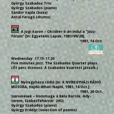
György Szabados Trio:
György Szabados (piano)
Sándor Vajda (bass)
Antal Faragó (drums)
A jogi karon – Október 6-án indul a “Jazz-
fórum” [In: Egyetemi Lapok, 1981/09/28]
1981, 14 Oct.
Wednesday 17.15-17.20
Five minutes jazz.
The Szabados Quartet plays.
(
Öt perc dzsessz. A
Szabado
s
kvartett játszik.)
Nyíregyháza rádió [In: A NYÍREGYHÁZI RÁDIÓ
MŰSORA, Hajdú-Bihari Napló, 1981, 14 Oct.]
1981, 26 Oct.
Szarvasének
– Hommage á Béla Bartók. Ady-
terem, Székesfehérvár (HU)
György Szabados (piano)
György Erdélyi (selection of poems)