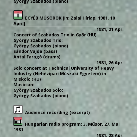
György Szabados (piano)
EGYÉB MŰSOROK [In: Zalai Hírlap, 1981, 10
April]
1981, 21 Apr.
Concert of Szabados Trio in Győr (HU)
György Szabados Trio:
György Szabados (piano)
Sándor Vajda (bass)
Antal Faragó (drums)
1981, 26 Apr.
Solo concert at Technical University of Heavy
Industry (Nehézipari Műszaki Egyetem) in
Miskolc (HU)
Musician:
György Szabados Solo:
György Szabados (piano)
Audience recording (excerpt)
Hungarian radio program: 3. Műsor, 27. Mai
1981
1981, 28 Apr.