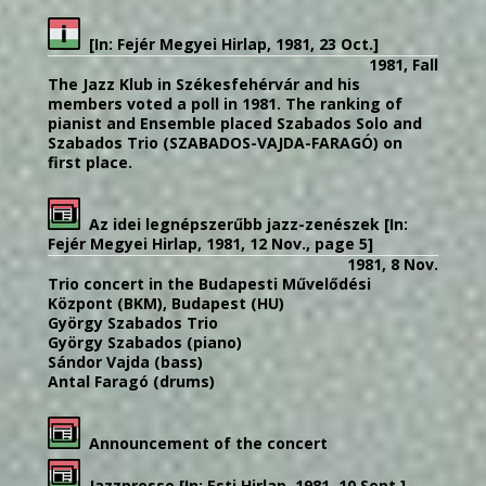
[In: Fejér Megyei Hirlap, 1981, 23 Oct.]
1981, Fall
The Jazz Klub in Székesfehérvár and his
members voted a poll in 1981. The ranking of
pianist and Ensemble placed Szabados Solo and
Szabados Trio (SZABADOS-VAJDA-FARAGÓ) on
first place.
Az idei legnépszerűbb jazz-zenészek [In:
Fejér Megyei Hirlap, 1981, 12 Nov., page 5]
1981, 8 Nov.
Trio concert in the Budapesti Művelődési
Központ (BKM), Budapest (HU)
György Szabados Trio
György Szabados (piano)
Sándor Vajda (bass)
Antal Faragó (drums)
Announcement of the concert
Jazzpresso [In: Esti Hirlap, 1981, 10 Sept.]