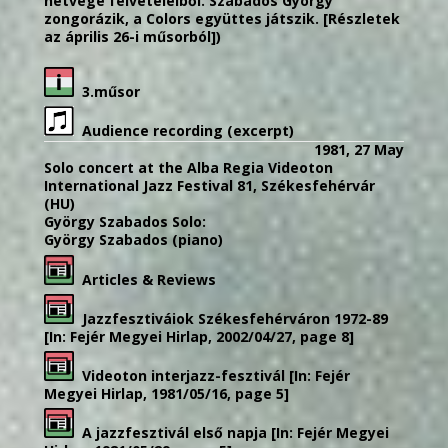
hétvége felvételeiből. Szabados György
zongorázik, a Colors együttes játszik. [Részletek
az április 26-i műsorból])
3.műsor
Audience recording (excerpt)
1981, 27 May
Solo concert at the Alba Regia Videoton
International Jazz Festival 81, Székesfehérvár
(HU)
György Szabados Solo:
György Szabados (piano)
Articles & Reviews
Jazzfesztiváiok Székesfehérváron 1972-89
[In: Fejér Megyei Hirlap, 2002/04/27, page 8]
Videoton interjazz-fesztivál [In: Fejér
Megyei Hirlap, 1981/05/16, page 5]
A jazzfesztivál első napja [In: Fejér Megyei