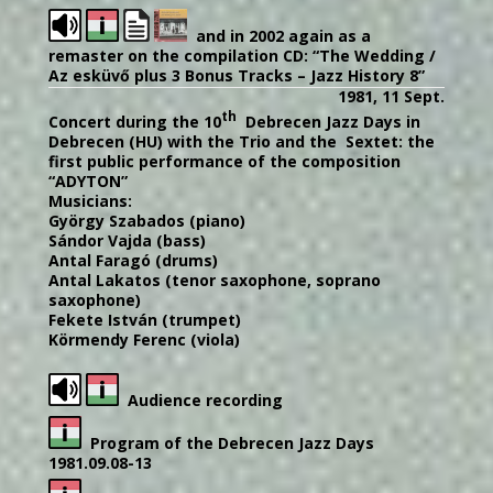
and in 2002 again as a
remaster on the compilation CD: “The Wedding /
Az esküvő plus 3 Bonus Tracks – Jazz History 8”
1981, 11 Sept.
th
Concert during the 10
Debrecen Jazz Days in
Debrecen (HU) with the Trio and the Sextet: the
first public performance of the composition
“ADYTON”
Musicians:
György Szabados (piano)
Sándor Vajda (bass)
Antal Faragó (drums)
Antal Lakatos (tenor saxophone, soprano
saxophone)
Fekete István (trumpet)
Körmendy Ferenc (viola)
Audience recording
Program of the Debrecen Jazz Days
1981.09.08-13