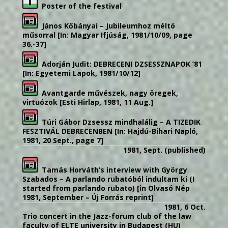
Poster of the festival
János Kőbányai – Jubileumhoz méltó
műsorral [In: Magyar Ifjúság, 1981/10/09, page
36.-37]
Adorján Judit: DEBRECENI DZSESSZNAPOK ’81
[In: Egyetemi Lapok, 1981/10/12]
Avantgarde művészek, nagy öregek,
virtuózok [Esti Hirlap, 1981, 11 Aug.]
Túri Gábor Dzsessz mindhalálig – A TIZEDIK
FESZTIVÁL DEBRECENBEN [In: Hajdú-Bihari Napló,
1981, 20 Sept., page 7]
1981, Sept. (published)
Tamás Horváth’s interview with György
Szabados – A parlando rubatóból indultam ki (I
started from parlando rubato) [in Olvasó Nép
1981, September – Új Forrás reprint]
1981, 6 Oct.
Trio concert in the Jazz-forum club of the law
faculty of ELTE university in Budapest (HU)