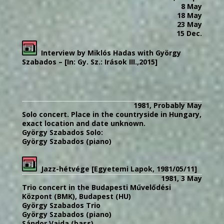
8 May
18 May
23 May
15 Dec.
Interview by Miklós Hadas with György
Szabados – [In: Gy. Sz.: Irások III.,2015]
1981, Probably May
Solo concert. Place in the countryside in Hungary,
exact location and date unknown.
György Szabados Solo:
György Szabados (piano)
Jazz-hétvége [Egyetemi Lapok, 1981/05/11]
1981, 3 May
Trio concert in the Budapesti Művelődési
Központ (BMK), Budapest (HU)
György Szabados Trio
György Szabados (piano)
Sándor Vajda (bass)