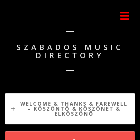
SZABADOS MUSIC
DIRECTORY
WELCOME & THANKS & FAREWELL
– KÖSZÖNTŐ & KÖSZÖNET &
ELKÖSZÖNŐ