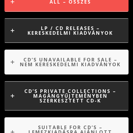
ALL – ÖSSZES
LP / CD RELEASES –
KERESKEDELMI KIADVÁNYOK
CD’S UNAVAILABLE FOR SALE –
NEM KERESKEDELMI KIADVÁNYOK
CD’S PRIVATE COLLECTIONS –
MAGÁNGYŰJTEMÉNYBEN
SZERKESZTETT CD-K
SUITABLE FOR CD’S –
LEMEZKIADÁSRA AJÁNLOTT