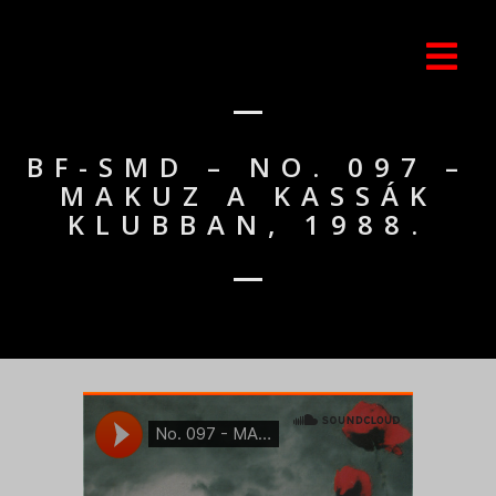
BF-SMD – NO. 097 –
MAKUZ A KASSÁK
KLUBBAN, 1988.