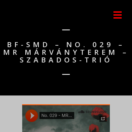
BF-SMD – NO. 029 –
MR MÁRVÁNYTEREM –
SZABADOS-TRIÓ