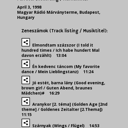
April 3, 1998
Magyar Rádió Márványterme, Budapest,
Hungary
Zeneszámok (Track listing / Musiktitel):
Elmondtam százszor (I told it
hundred times / Ich habe hundert Mal
davon erzählt) 13:04
Én kedvenc táncom (My favorite
dance / Mein Lieblingstanz) 11:24
Jó estét, barna lány (Good evening,
brown girl / Guten Abend, braunes
Mädchen)# 16:29
Aranykor [2. téma] (Golden Age [2nd
theme] / Goldenes Zeitalter [2.Thema])
11:15
Szárnyak (Wings / Flügel) 14:53