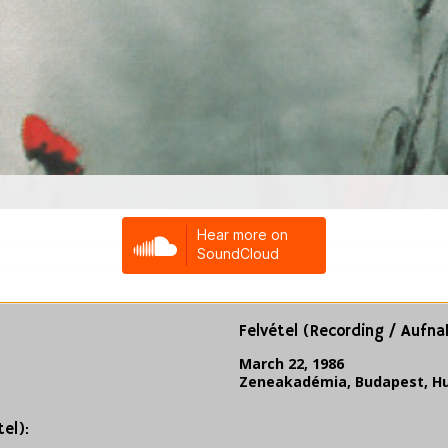
Felvétel (Recording / Aufn
March 22, 1986
Zeneakadémia, Budapest, H
el):