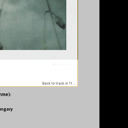
ahme):
ungary