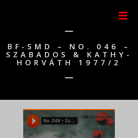
BF-SMD – NO. 046 –
SZABADOS & KATHY-
HORVÁTH 1977/2