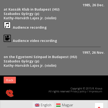
1985, 26 Dec.
at Kassák Klub in Budapest (HU)
Szabados György (p)
Kathy-Horváth Lajos jr. (violin)
Audience recording
Audience video recording
1997, 26 Nov.
on the Egyetemi Szinpad in Budapest (HU)
Szabados György (p)
Kathy-Horváth Lajos jr. (violin)
Back
Copyright © 2015 R. Kraus
All rights reserved
Privacy policy
/
Impressum
English
Magyar