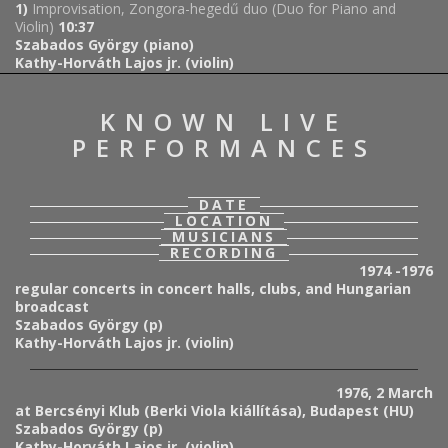
1)
Improvisation, Zongora-hegedű duo (Duo for Piano and
Violin)
10:37
Szabados György (piano)
Kathy-Horváth Lajos jr. (violin)
KNOWN LIVE
PERFORMANCES
DATE
LOCATION
MUSICIANS
RECORDING
1974 -1976
regular concerts in concert halls, clubs, and Hungarian
broadcast
Szabados György (p)
Kathy-Horváth Lajos jr. (violin)
1976, 2 March
at Bercsényi Klub (Berki Viola kiállítása), Budapest (HU)
Szabados György (p)
Kathy-Horváth Lajos jr. (violin)