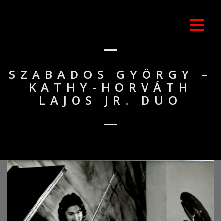
SZABADOS GYÖRGY –
KATHY-HORVÁTH
LAJOS JR. DUO