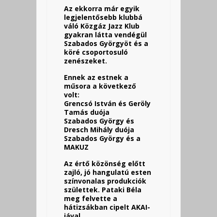
Az ekkorra már egyik
legjelentősebb klubbá
váló Közgáz Jazz Klub
gyakran látta vendégül
Szabados Györgyöt és a
köré csoportosuló
zenészeket.
Ennek az estnek a
műsora a következő
volt:
Grencsó István és Geröly
Tamás duója
Szabados György és
Dresch Mihály duója
Szabados György és a
MAKUZ
Az értő közönség előtt
zajló, jó hangulatú esten
színvonalas produkciók
születtek. Pataki Béla
meg felvette a
hátizsákban cipelt AKAI-
jával.