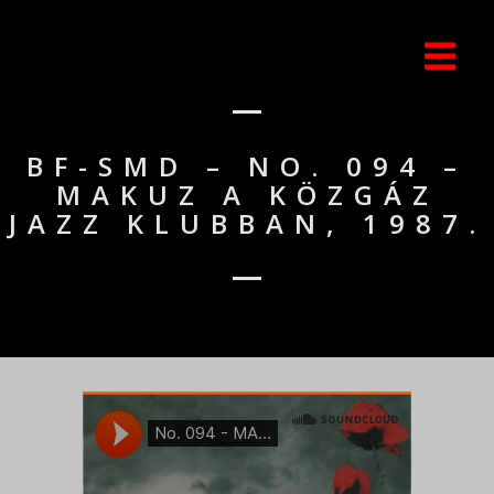
BF-SMD – NO. 094 –
MAKUZ A KÖZGÁZ
JAZZ KLUBBAN, 1987.