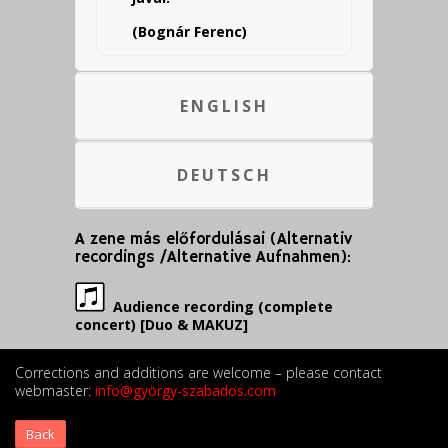
(Bognár Ferenc)
ENGLISH
DEUTSCH
A zene más előfordulásai (Alternativ
recordings /Alternative Aufnahmen):
Audience recording (complete
concert) [Duo & MAKUZ]
Corrections and additions are welcome – please contact
webmaster:
info@györgy-szabados.com
Back