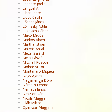
Léandre Joëlle
Lengyel A.
Liber Endre
Lloyd Cecilia
Lőrincz János
Lőrinszky Attila
Lukovich Gábor
Mákó Miklós
Márkos Albert
Mártha István
Mátyás Antal
Mezei Szilárd
Melis László
Mitchell Roscoe
Molnár Viktor
Montanaro Miquéu
Nagy Ágnes
Nagymengyi Dóra
Németh Ferenc
Németh Janos
Nesztor Iván
Nicols Maggie
Oláh Miklós
Opencsar Vlagyimir