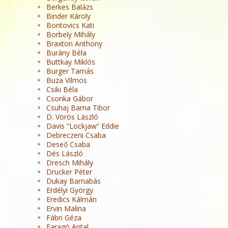
Berkes Balázs
Binder Károly
Bontovics Kati
Borbely Mihály
Braxton Anthony
Burány Béla
Buttkay Miklós
Burger Tamás
Buza Vilmos
Csiki Béla
Csonka Gábor
Csuhaj Barna Tibor
D. Vörös László
Davis “Lockjaw” Eddie
Debreczeni Csaba
Deseő Csaba
Dés László
Dresch Mihály
Drucker Péter
Dukay Barnabás
Erdélyi György
Eredics Kálmán
Ervin Malina
Fábri Géza
Faragó Antal