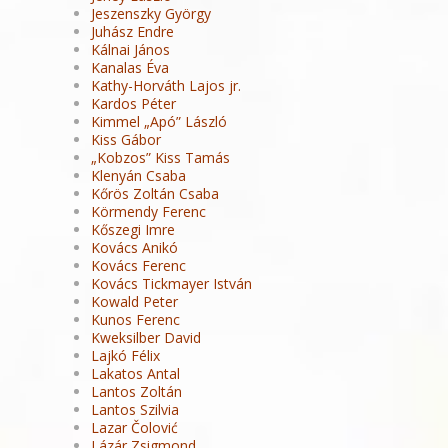
Jeszenszky György
Juhász Endre
Kálnai János
Kanalas Éva
Kathy-Horváth Lajos jr.
Kardos Péter
Kimmel „Apó” László
Kiss Gábor
„Kobzos” Kiss Tamás
Klenyán Csaba
Kőrös Zoltán Csaba
Körmendy Ferenc
Kőszegi Imre
Kovács Anikó
Kovács Ferenc
Kovács Tickmayer István
Kowald Peter
Kunos Ferenc
Kweksilber David
Lajkó Félix
Lakatos Antal
Lantos Zoltán
Lantos Szilvia
Lazar Čolović
Lázár Zsigmond