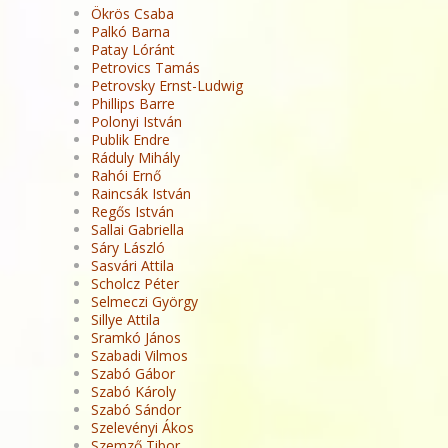
Ökrös Csaba
Palkó Barna
Patay Lóránt
Petrovics Tamás
Petrovsky Ernst-Ludwig
Phillips Barre
Polonyi István
Publik Endre
Ráduly Mihály
Rahói Ernő
Raincsák István
Regős István
Sallai Gabriella
Sáry László
Sasvári Attila
Scholcz Péter
Selmeczi György
Sillye Attila
Sramkó János
Szabadi Vilmos
Szabó Gábor
Szabó Károly
Szabó Sándor
Szelevényi Ákos
Szemző Tibor