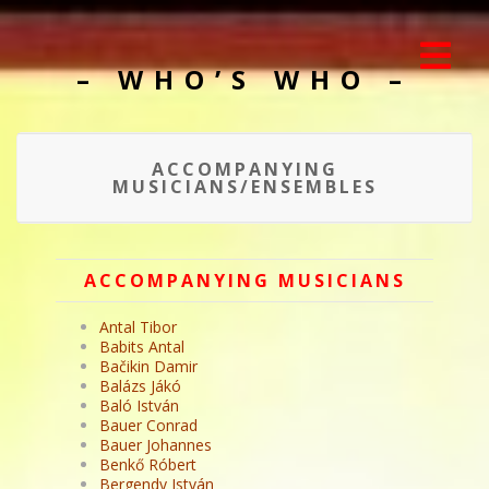
– WHO’S WHO –
ACCOMPANYING
MUSICIANS/ENSEMBLES
ACCOMPANYING MUSICIANS
Antal Tibor
Babits Antal
Bačikin Damir
Balázs Jákó
Baló István
Bauer Conrad
Bauer Johannes
Benkő Róbert
Bergendy István