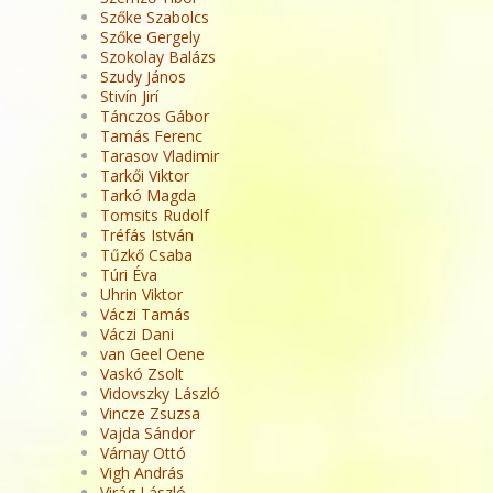
Szőke Szabolcs
Szőke Gergely
Szokolay Balázs
Szudy János
Stivín Jirí
Tánczos Gábor
Tamás Ferenc
Tarasov Vladimir
Tarkői Viktor
Tarkó Magda
Tomsits Rudolf
Tréfás István
Tűzkő Csaba
Túri Éva
Uhrin Viktor
Váczi Tamás
Váczi Dani
van Geel Oene
Vaskó Zsolt
Vidovszky László
Vincze Zsuzsa
Vajda Sándor
Várnay Ottó
Vigh András
Virág László