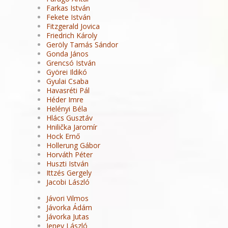
Farkas István
Fekete István
Fitzgerald Jovica
Friedrich Károly
Geröly Tamás Sándor
Gonda János
Grencsó István
Györei Ildikó
Gyulai Csaba
Havasréti Pál
Héder Imre
Helényi Béla
Hlács Gusztáv
Hnilička Jaromír
Hock Ernő
Hollerung Gábor
Horváth Péter
Huszti István
Ittzés Gergely
Jacobi László
Jávori Vilmos
Jávorka Ádám
Jávorka Jutas
Jeney László