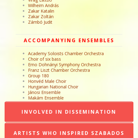
Wilheim András
Zakar Katalin
Zakar Zoltán
Zámbó Judit
ACCOMPANYING ENSEMBLES
Academy Soloists Chamber Orchestra
Choir of six bass
Erno Dohnányi Symphony Orchestra
Franz Liszt Chamber Orchestra
Group 180
Honvéd Male Choir
Hungarian National Choir
Jánosi Ensemble
Makám Ensemble
INVOLVED IN DISSEMINATION
ARTISTS WHO INSPIRED SZABADOS