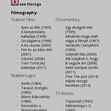
see Discogs
Filmography:
Feature Films
Documentary
Ilyen az élet
(1995)
Egy átvágott élet
A kenyereslány
(1995)
balladája
(1996)
Mindenki maga alatt
Országalma
(1998)
vágja a filmjét
(1997)
A kis utazás
(2000)
Variációk Csenyétére
Feri és az édes élet
(1999)
(2001)
Süllyedő falu
(2008)
Sztornó
(2006)
Mit tudjátok ti, hogy
Tom Tomiczky
ki vagyok én!
(2008)
kalandjai
(2011)
Kelet-európai zombi
(2011)
Walkthroughs
Free The Jazz
(2014)
Képek mozgó
Berlin
(1984)
keretben
(2014)
Tavaszi zsongás
(1985)
TV Movies
Állami Bábszínház
(1986)
Töpörödő
(1992)
Bevezetés a
Kékharisnya I.-X.
filmművészetbe
(1995)