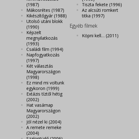
(1987)
Tiszta fekete
(1996)
Mákosrétes
(1987)
Az alcsúti romkert
Kikészítőgyár
(1988)
titka
(1997)
Utolsó utáni blokk
Egyéb filmek
(1990)
Képzelt
Köpni kell…
(2011)
megnyilatkozás
(1993)
Családi film
(1994)
Napfogyatkozás
(1997)
Két választás
Magyarországon
(1998)
Ez mind mi voltunk
egykoron
(1999)
Extázis tíztől hétig
(2002)
Hat vasárnap
Magyarországon
(2002)
Jól nézel ki
(2004)
A remete remeke
(2004)
Szalontüdő
(2006)