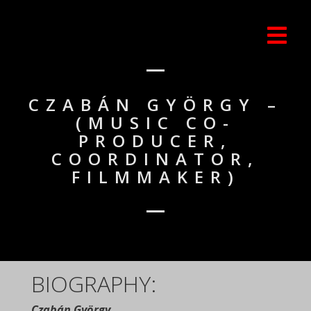
CZABÁN GYÖRGY –
(MUSIC CO-
PRODUCER,
COORDINATOR,
FILMMAKER)
BIOGRAPHY:
Czabán György