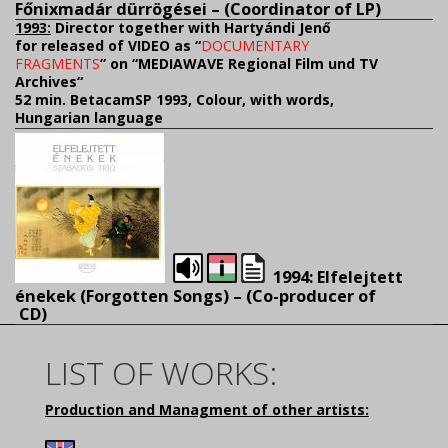
Főnixmadár dürrögései – (
Coordinator of LP)
1993:
Director together with Hartyándi Jenő
for released of VIDEO as “
DOCUMENTARY
FRAGMENTS
” on “MEDIAWAVE Regional Film und TV
Archives“
52 min. BetacamSP 1993, Colour, with words,
Hungarian language
1994: Elfelejtett
énekek (Forgotten Songs) – (
Co-producer of
CD)
LIST OF WORKS:
Production and Managment of other artists: