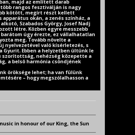
ban, majd az említett darab
több rangos fesztiválján is nagy
b kötött, megírt részt kellett
s apparátus okán, a zenés színház, a
alkotó, Szabados György, Josef Nadj
 hozott létre. Közben egyre messzebb
 barátom úgy érezte, ez vállalhatatlan
yozta meg. Tovább növelte a
j nyelvezetével való kísérletezés, s
 Gyurit. Ebben a helyzetben ültünk le
tû szorítottság, nehézség közepette a
ág, a belsô harmónia csöndjének
unk öröksége lehet; ha van fülünk
emtésére – hogy megszólalhasson a
usic in honour of our King, the Sun