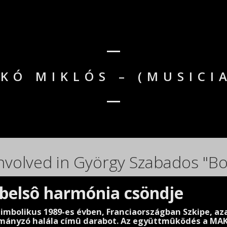
KÓ MIKLÓS – (MUSICI
nvolved in György Szabados "Bo
 belsô harmónia csöndje
zimbolikus 1989-es évben, Franciaországban Szkipe, aza
mányzó halála címû darabot. Az együttmûködés a MAK