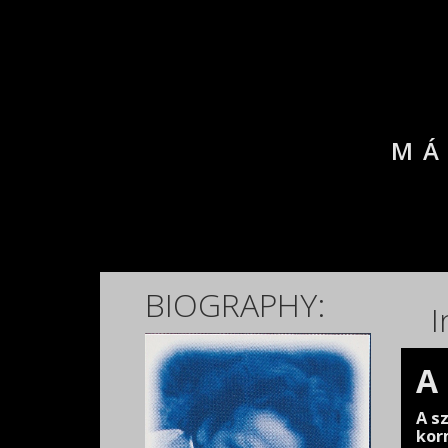
MÁ
BIOGRAPHY:
I
A
A s
kor