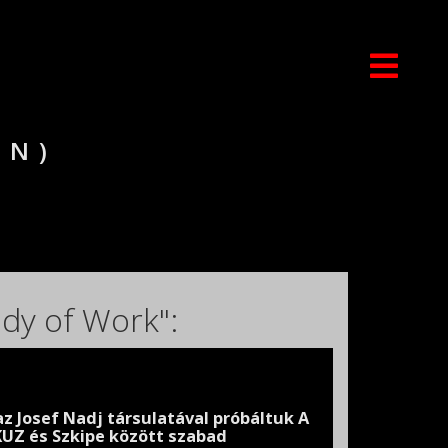
AN)
dy of Work":
z Josef Nadj társulatával próbáltuk A
UZ és Szkipe között szabad