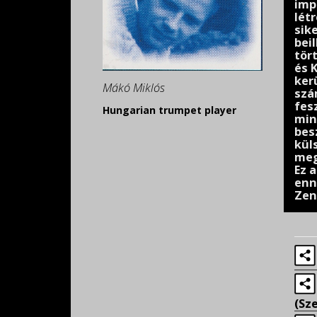
imp
lét
sik
bei
tör
és 
ker
Mákó Miklós
szá
fes
Hungarian trumpet player
min
bes
kül
meg
Ez 
enn
Zen
(Sz