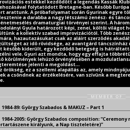
rovizációs estekkel kezdôdött a legendás Kassák Klub
rehozásával folytatódott Bretagne-ban. Késôbb Európa 
ert arattunk. A próbafolyamat során Gyurinak egyre töb
llesztenie a darabba a nagy létszámú zenész- és tánco
ténetmesélés dramaturgiai törvényei szerint. A három 
Kodolányi Gyula határozott képi, zenei, költôi világot
ültünk a kollektív szabad improvizációtól. Több zenész
mára, hazautazásukat csak az aláírt szerzôdés akadál
zültséget az idô rövidsége, az avantgárd táncszínház ú
t késôbb kiderült, egy kezdôdô betegség is hátráltatta
zélni vele. Gyuri azt mondta, hogy egy effajta többré
sô körülmények lehúzó örvénylésében a mozdulatlans
teremtése jelenti a megoldást…
az örökség, ez a szellemi alapállás az, amely mindnyáj
ek a csöndnek az érzékelésére, van szívünk a megter
e.
MEMBER OF
1984-89: György Szabados & MAKUZ – Part 1
1984-2005: György Szabados composition: “Ceremony m
ertartászene királyunk, a Nap tiszteletére)”