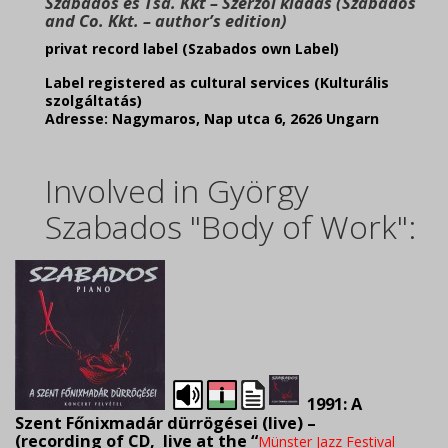
Szabados es Tsa. Kkt – Szerzői kiadás (Szabados
and Co. Kkt. – author’s edition)
privat record label (Szabados own Label)
Label registered as cultural services (Kulturális
szolgáltatás)
Adresse: Nagymaros, Nap utca 6, 2626 Ungarn
Involved in György
Szabados "Body of Work":
1991: A
Szent Főnixmadár dürrögései (live) –
(
recording of CD, live at the “
Münster Jazz Festival