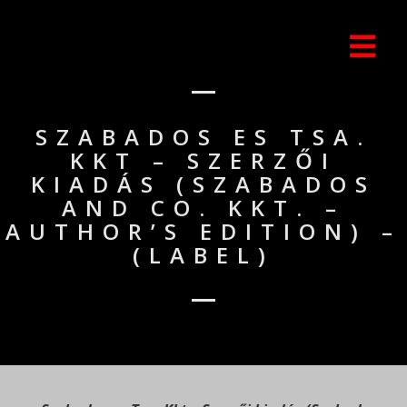
SZABADOS ES TSA.
KKT – SZERZŐI
KIADÁS (SZABADOS
AND CO. KKT. –
AUTHOR’S EDITION) –
(LABEL)