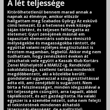
A lét teljessége
Kitörölhetetlenül bennem marad annak a
napnak az élménye, amikor elôször
hallgattam meg Szabados György Az esküvô
címû lemezét. Ez a hetvenes évek közepe
táján történt, és teljesen felforgatta az
életemet: Gyuri zenéjének másnál em
tapasztalt elementáris sodrása rémisztô
mélységekbe és magasságokba rántott, de
egyúttal valami rejtélyes megtisztulást is
éreztem magamban, legbelül. Akkor még nem
tudhattam, hogy zenészként éveken át
játszhatok vele együtt a Kassák Klub Kortárs
Zenei Mûhelyétôl a MAKUZ-ig. Rendkívüli
sokoldalúsága, szellemi tartása mindenkit
megdöbbentett, aki a közelébe került:
gondolatait ugyanazzal a szuggesztivitással
adta elô, ami zenéjébôl is sugárzott. Nem
bírta a felszínességet, minden idegszálával a
lét teljességén csüngött, arra tapadt, abból
táplálkozott, és azt gazdagította. Ha valaki
egyszer is a szemébe nézett, soha nem felejti
el tekintetének mindenen áthatoló
lézersugár-élességét, de a nyíltszívû