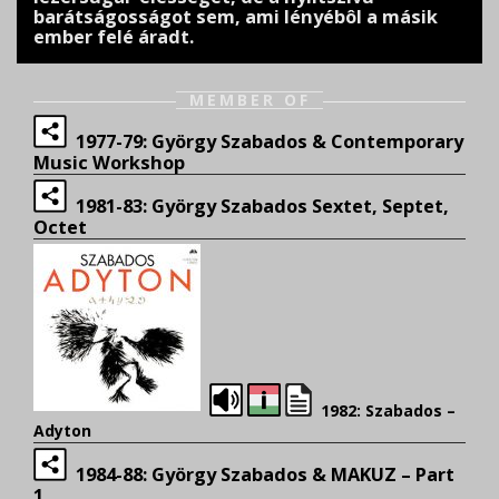
barátságosságot sem, ami lényébôl a másik
ember felé áradt.
MEMBER OF
1977-79: György Szabados & Contemporary
Music Workshop
1981-83: György Szabados Sextet, Septet,
Octet
1982: Szabados –
Adyton
1984-88: György Szabados & MAKUZ – Part
1