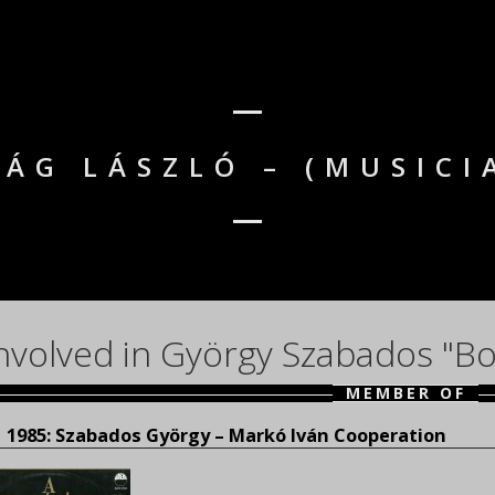
RÁG LÁSZLÓ – (MUSICI
nvolved in György Szabados "Bo
MEMBER OF
1985: Szabados György – Markó Iván Cooperation