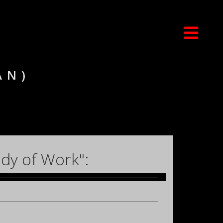
AN)
dy of Work":