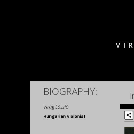
VI
BIOGRAPHY:
I
Virág László
Hungarian violonist