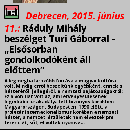
Debrecen, 2015. június
11.:
Ráduly Mihály
beszélget Turi Gáborral –
„Elsősorban
gondolkodóként áll
előttem”
A legmeghatározóbb forrása a magyar kultúra
volt. Mindig erről beszéltünk egyébként, ennek a
hátteréről, jellegéről, a nemzeti sajátosságokról:
Ez a vonulat volt az, ami érvényesülésének
leginkább az akadálya lett bizonyos körökben
Magyarországon, Budapesten. 1990 előtt, a
proletár internacionalizmus korában a nemzeti
háttér, a nemzeti érzületek nem élveztek pre­
ferenciát, sőt, el voltak nyomva…