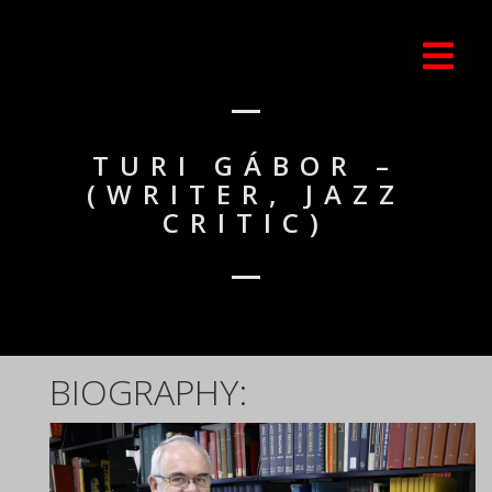
TURI GÁBOR –
(WRITER, JAZZ
CRITIC)
BIOGRAPHY: