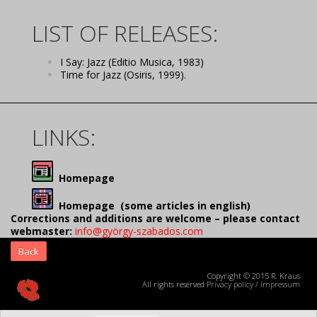
LIST OF RELEASES:
I Say: Jazz (Editio Musica, 1983)
Time for Jazz (Osiris, 1999).
LINKS:
Homepage
Homepage (some articles in english)
Corrections and additions are welcome – please contact
webmaster:
info@györgy-szabados.com
Back
Copyright © 2015 R. Kraus
All rights reserved
Privacy policy
/
Impressum