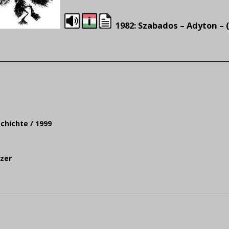
1982: Szabados – Adyton – (
schichte /
1999
tzer