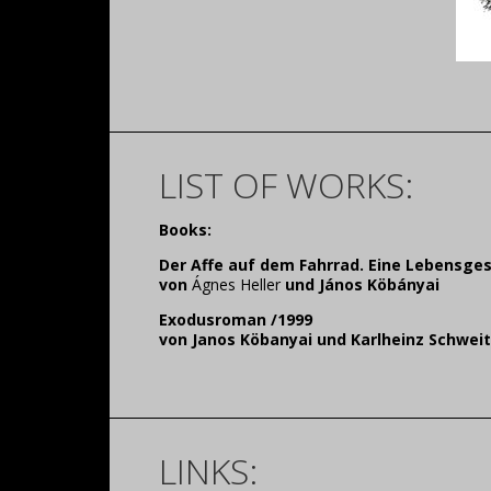
LIST OF WORKS:
Books:
Der Affe auf dem Fahrrad. Eine Lebensge
von
Ágnes Heller
und
János Köbányai
Exodusroman /
1999
von
Janos Köbanyai und
Karlheinz Schwei
LINKS: