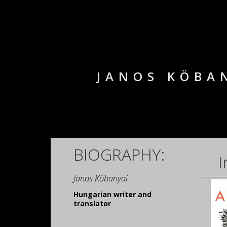
JANOS KÖBA
BIOGRAPHY:
I
Janos Köbanyai
Hungarian
writer and
translator