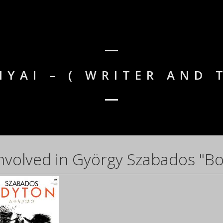
NYAI – ( WRITER AND 
nvolved in György Szabados "Bo