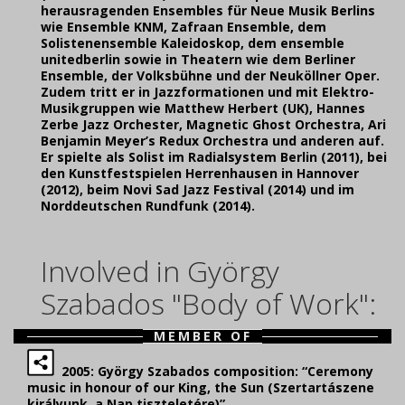
herausragenden Ensembles für Neue Musik Berlins
wie Ensemble KNM, Zafraan Ensemble, dem
Solistenensemble Kaleidoskop, dem ensemble
unitedberlin sowie in Theatern wie dem Berliner
Ensemble, der Volksbühne und der Neuköllner Oper.
Zudem tritt er in Jazzformationen und mit Elektro-
Musikgruppen wie Matthew Herbert (UK), Hannes
Zerbe Jazz Orchester, Magnetic Ghost Orchestra, Ari
Benjamin Meyer’s Redux Orchestra und anderen auf.
Er spielte als Solist im Radialsystem Berlin (2011), bei
den Kunstfestspielen Herrenhausen in Hannover
(2012), beim Novi Sad Jazz Festival (2014) und im
Norddeutschen Rundfunk (2014).
Involved in György
Szabados "Body of Work":
MEMBER OF
2005: György Szabados composition: “Ceremony
music in honour of our King, the Sun (Szertartászene
királyunk, a Nap tiszteletére)”