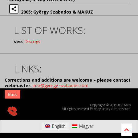
2005: György Szabados & MAKUZ
LIST OF WORKS:
see:
Discogs
LINKS:
Corrections and additions are welcome – please contact
webmaster:
info@györgy-szabados.com
Back
Copyright © 2015 R. Kraus
All rights reserved
Privacy policy
/
Impressum
English
Magyar