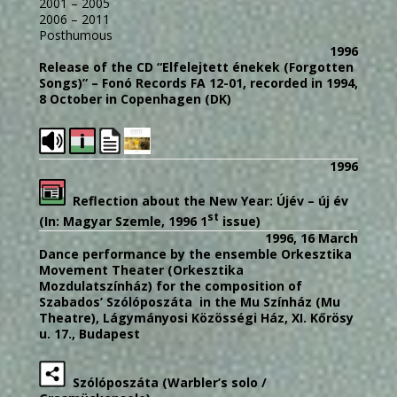
2001 – 2005
2006 – 2011
Posthumous
1996
Release of the CD “Elfelejtett énekek (Forgotten
Songs)” – Fonó Records FA 12-01, recorded in 1994,
8 October in Copenhagen (DK)
1996
Reflection about the New Year: Újév – új év
st
(In: Magyar Szemle, 1996 1
issue)
1996, 16 March
Dance performance by the ensemble Orkesztika
Movement Theater (Orkesztika
Mozdulatszínház) for the composition of
Szabados’ Szólóposzáta in the Mu Színház (Mu
Theatre), Lágymányosi Közösségi Ház, XI. Kőrösy
u. 17., Budapest
Szólóposzáta (Warbler’s solo /