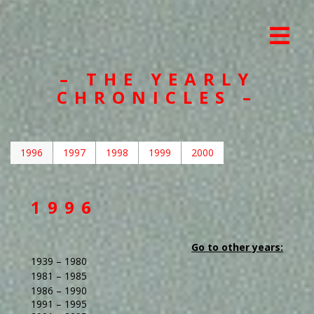
– THE YEARLY
CHRONICLES –
1996
1997
1998
1999
2000
1996
Go to other years:
1939 – 1980
1981 – 1985
1986 – 1990
1991 – 1995