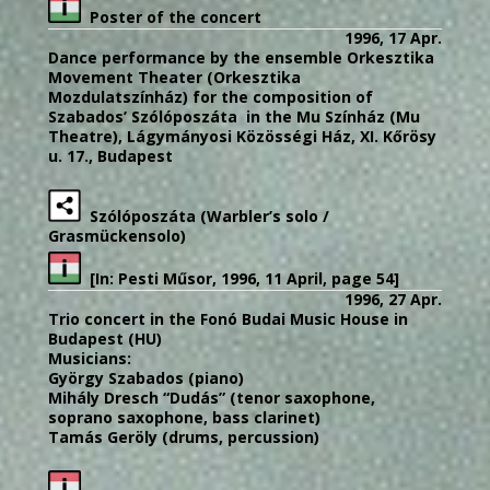
Poster of the concert
1996, 17 Apr.
Dance performance by the ensemble Orkesztika
Movement Theater (Orkesztika
Mozdulatszínház) for the composition of
Szabados’ Szólóposzáta in the Mu Színház (Mu
Theatre), Lágymányosi Közösségi Ház, XI. Kőrösy
u. 17., Budapest
Szólóposzáta (Warbler’s solo /
Grasmückensolo)
[In: Pesti Műsor, 1996, 11 April, page 54]
1996, 27 Apr.
Trio concert in the Fonó Budai Music House in
Budapest (HU)
Musicians:
György Szabados (piano)
Mihály Dresch “Dudás” (tenor saxophone,
soprano saxophone, bass clarinet)
Tamás Geröly (drums, percussion)