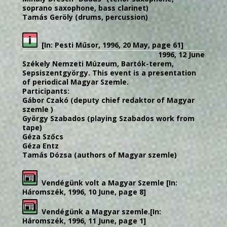
soprano saxophone, bass clarinet)
Tamás Geröly (drums, percussion)
[In: Pesti Műsor, 1996, 20 May, page 61]
1996, 12 June
Székely Nemzeti Múzeum, Bartók-terem,
Sepsiszentgyörgy. This event is a presentation
of periodical Magyar Szemle.
Participants:
Gábor Czakó (deputy chief redaktor of Magyar
szemle )
György Szabados (playing Szabados work from
tape)
Géza Szőcs
Géza Entz
Tamás Dózsa (authors of Magyar szemle)
Vendégünk volt a Magyar Szemle [In:
Háromszék, 1996, 10 June, page 8]
Vendégünk a Magyar szemle.[In:
Háromszék, 1996, 11 June, page 1]