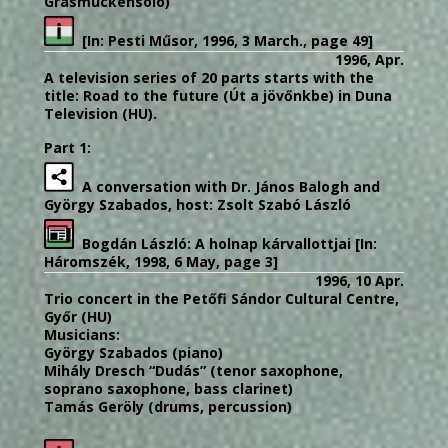
Grasmückensolo)
[In: Pesti Műsor, 1996, 3 March., page 49]
1996, Apr.
A television series of 20 parts starts with the
title: Road to the future (Út a jövőnkbe) in Duna
Television (HU).
Part 1:
A conversation with Dr. János Balogh and
György Szabados, host: Zsolt Szabó László
Bogdán László: A holnap kárvallottjai [In:
Háromszék, 1998, 6 May, page 3]
1996, 10 Apr.
Trio concert in the Petőfi Sándor Cultural Centre,
Győr (HU)
Musicians:
György Szabados (piano)
Mihály Dresch “Dudás” (tenor saxophone,
soprano saxophone, bass clarinet)
Tamás Geröly (drums, percussion)