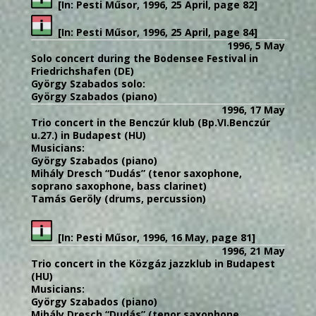
[In: Pesti Műsor, 1996, 25 April, page 82]
[In: Pesti Műsor, 1996, 25 April, page 84]
1996, 5 May
Solo concert during the Bodensee Festival in
Friedrichshafen (DE)
György Szabados solo:
György Szabados (piano)
1996, 17 May
Trio concert in the Benczúr klub (Bp.VI.Benczúr
u.27.) in Budapest (HU)
Musicians:
György Szabados (piano)
Mihály Dresch “Dudás” (tenor saxophone,
soprano saxophone, bass clarinet)
Tamás Geröly (drums, percussion)
[In: Pesti Műsor, 1996, 16 May, page 81]
1996, 21 May
Trio concert in the Közgáz jazzklub in Budapest
(HU)
Musicians:
György Szabados (piano)
Mihály Dresch “Dudás” (tenor saxophone,