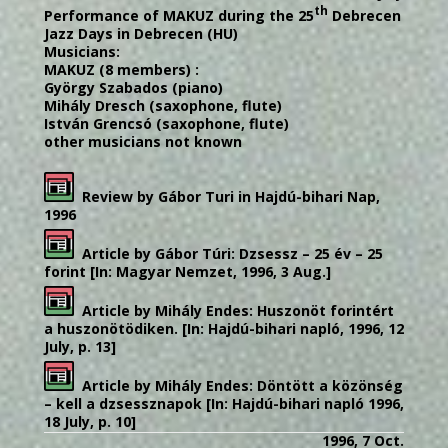
th
Performance of MAKUZ during the 25
Debrecen
Jazz Days in Debrecen (HU)
Musicians:
MAKUZ (8 members) :
György Szabados (piano)
Mihály Dresch (saxophone, flute)
István Grencsó (saxophone, flute)
other musicians not known
Review by Gábor Turi in Hajdú-bihari Nap,
1996
Article by Gábor Túri: Dzsessz – 25 év – 25
forint [In: Magyar Nemzet, 1996, 3 Aug.]
Article by Mihály Endes: Huszonöt forintért
a huszonötödiken. [In: Hajdú-bihari napló, 1996, 12
July, p. 13]
Article by Mihály Endes: Döntött a közönség
– kell a dzsessznapok [In: Hajdú-bihari napló 1996,
18 July, p. 10]
1996, 7 Oct.