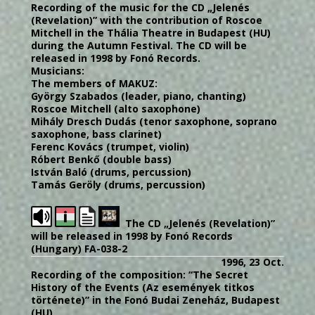
Recording of the music for the CD „Jelenés
(Revelation)” with the contribution of Roscoe
Mitchell in the Thália Theatre in Budapest (HU)
during the Autumn Festival. The CD will be
released in 1998 by Fonó Records.
Musicians:
The members of MAKUZ:
György Szabados (leader, piano, chanting)
Roscoe Mitchell (alto saxophone)
Mihály Dresch Dudás (tenor saxophone, soprano
saxophone, bass clarinet)
Ferenc Kovács (trumpet, violin)
Róbert Benkő (double bass)
István Baló (drums, percussion)
Tamás Geröly (drums, percussion)
The CD „Jelenés (Revelation)”
will be released in 1998 by Fonó Records
(Hungary) FA-038-2
1996, 23 Oct.
Recording of the composition: “The Secret
History of the Events (Az események titkos
története)” in the Fonó Budai Zeneház, Budapest
(HU)