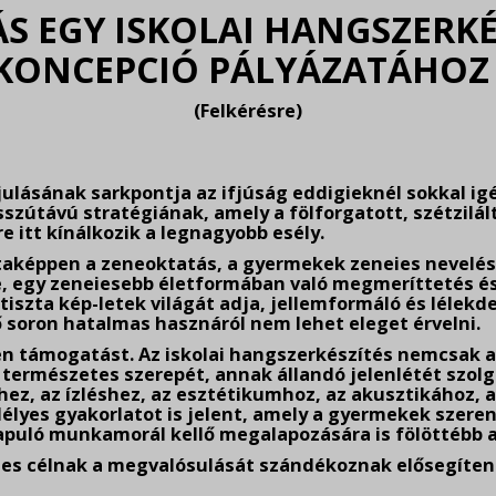
S EGY ISKOLAI HANGSZERKÉ
KONCEPCIÓ PÁLYÁZATÁHO
(Felkérésre)
lásának sarkpontja az ifjúság eddigieknél sokkal igé
szútávú stratégiának, amely a fölforgatott, szétzilál
re itt kínálkozik a legnagyobb esély.
aképpen a zeneoktatás, a gyermekek zeneies nevelése
le, egy zeneiesebb életformában való megmeríttetés é
tiszta kép-letek világát adja, jellemformáló és lélekd
 soron hatalmas hasznáról nem lehet eleget érvelni.
en támogatást. Az iskolai hangszerkészítés nemcsak
 természetes szerepét, annak állandó jelenlétét szol
z, az ízléshez, az esztétikumhoz, az akusztikához, a 
élyes gyakorlatot is jelent, amely a gyermekek szeren
puló munkamorál kellő megalapozására is fölöttébb 
mes célnak a megvalósulását szándékoznak elősegíte