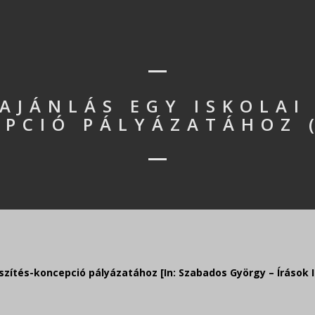
AJÁNLÁS EGY ISKOLAI
PCIÓ PÁLYÁZATÁHOZ 
ítés-koncepció pályázatához [In: Szabados György – Írások I.,