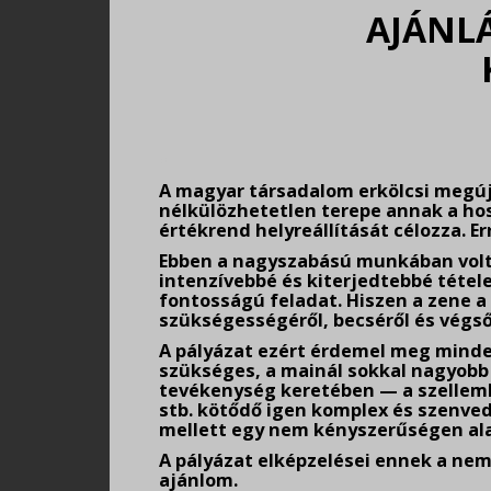
AJÁNLÁ
.
A magyar társadalom erkölcsi megúju
nélkülözhetetlen terepe annak a hos
értékrend helyreállítását célozza. Er
Ebben a nagyszabású munkában volt
intenzívebbé és kiterjedtebbé téte
fontosságú feladat. Hiszen a zene a 
szükségességéről, becséről és végső
A pályázat ezért érdemel meg mind
szükséges, a mainál sokkal nagyobb
tevékenység keretében — a szellemhe
stb. kötődő igen komplex és szenved
mellett egy nem kényszerűségen ala
A pályázat elképzelései ennek a ne
ajánlom.