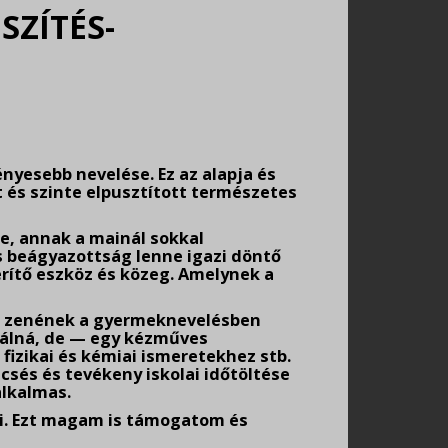
SZÍTÉS-
Z
nyesebb nevelése. Ez az alapja és
t és szinte elpusztított természetes
, annak a mainál sokkal
s beágyazottság lenne igazi döntő
erítő eszköz és közeg. Amelynek a
 a zenének a gyermeknevelésben
gálná, de — egy kézműves
fizikai és kémiai ismeretekhez stb.
csés és tevékeny iskolai időtöltése
alkalmas.
ni. Ezt magam is támogatom és