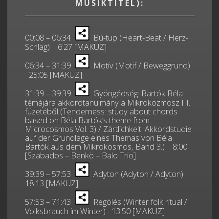
MUSIKTITEL):
00:08 – 06:34
Bú-tup (Heart-Beat / Herz-
Schlag) 6:27 [MAKUZ]
06:34 – 31:39
Motív (Motif / Beweggrund)
25:05 [MAKUZ]
31:39 – 39:39
Gyöngédség: Bartók Béla
témájára akkordtanulmány a Mikrokozmosz III.
füzetéből (Tenderness: study about chords
based on Béla Bartók’s theme from
Microcosmos Vol. 3) / Zärtlichkeit: Akkordstudie
auf der Grundlage eines Themas von Béla
Bartók aus dem Mikrokosmos, Band 3.) 8:00
[Szabados – Benkö – Balo Trio]
39:39 – 57:53
Adyton (Adyton / Adyton)
18:13 [MAKUZ]
57:53 – 71:43
Regölés (Winter folk ritual /
Volksbrauch im Winter) 13:50 [MAKUZ]