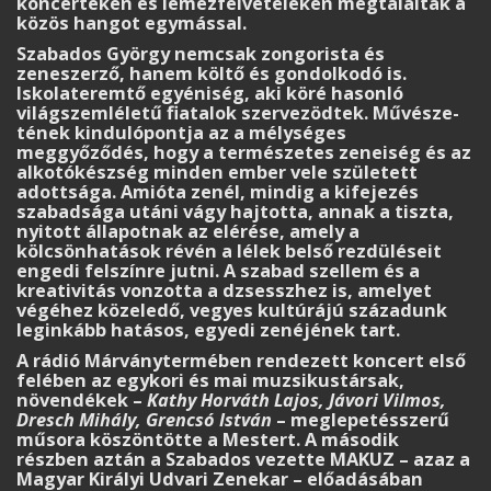
koncerteken és lemez­fel­vételeken megtalálták a
közös hangot egymással.
Szabados György nemcsak zongorista és
zeneszerző, hanem költő és gondolkodó is.
Iskolateremtő egyéniség, aki köré hasonló
világszemléletű fiatalok szervezödtek. Művésze­
té­nek kindulópontja az a mélységes
meggyőződés, hogy a természetes zeneiség és az
alkotó­készség minden ember vele született
adottsága. Amióta zenél, mindig a kifejezés
szabadsága utáni vágy hajtotta, annak a tiszta,
nyitott állapotnak az elérése, amely a
kölcsönhatások révén a lélek belső rezdüléseit
engedi felszínre jutni. A szabad szellem és a
kreativitás vonzotta a dzsesszhez is, amelyet
végéhez közeledő, vegyes kultúrájú századunk
leginkább hatásos, egyedi zenéjének tart.
A rádió Márványtermében rendezett koncert első
felében az egykori és mai muzsi­kus­társak,
növendékek –
Kathy Horváth Lajos, Jávori Vilmos,
Dresch Mihály, Grencsó István
– meglepetésszerű
műsora köszöntötte a Mestert. A második
részben aztán a Szabados vezette MAKUZ – azaz a
Magyar Királyi Udvari Zenekar – előadásában