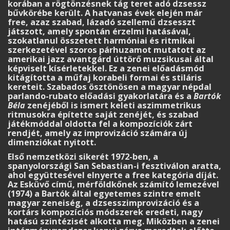
korában a rögtönzésnek tág teret adó dzsessz
bűvkörébe került. A hatvanas évek elején már
free, azaz szabad, lázadó szellemű dzsesszt
játszott, amely spontán érzelmi hatá­sával,
szokatlanul összetett harmóniai és ritmikai
szerkezetével szoros párhuzamot mutatott az
amerikai jazz avantgárd úttörő muzsikusai által
képviselt kísérletekkel. Ez a zenei előadásmód
kitágította a műfaj korabeli formai és stiláris
kereteit. Szabados ösztönösen a magyar népdal
parlando-rubato előadási gyakorlatára és a
Bartók
Béla
zenéjéből is ismert keleti aszimmet­rikus
ritmusokra építette saját zenéjét, és szabad
játékmóddal oldotta fel a kompozíciók zárt
rendjét, amely az improvizáció számára új
dimenziókat nyitott.
Első nemzetközi sikerét 1972-ben, a
spanyolországi San Sebastian-i fesztiválon aratta,
ahol együttesével elnyerte a free kategória díját.
Az Esküvő című, mérföldkőnek számító lemezével
(1974) a Bartók által egyetemes szintre emelt
magyar zeneiség, a dzsessz­impro­vizáció és a
kortárs kompozíciós módszerek eredeti, nagy
hatású szintézisét alkotta meg. Miközben a zenei