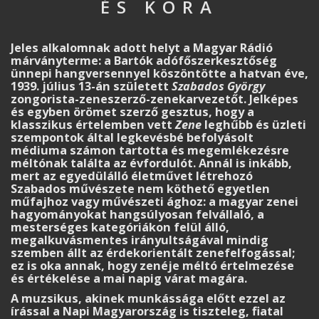
ÉS KORA
Jeles alkalomnak adott helyt a Magyar Rádió
márványterme: a Bartók adófőszerkesztőség
ünnepi hangversennyel köszöntötte a hatvan éve,
1939. július 13-án született
Szabados György
zongorista-zeneszerző-zenekarvezetőt. Jelképes
és egyben örömet szerző gesztus, hogy a
klasszikus értelemben vett
Zene
leghűbb és üzleti
szempontok által legkevésbé be­folyásolt
médiuma számon tartotta és megemlékezésre
méltónak találta az évfordulót. Annál is inkább,
mert az egyedülálló életművet létrehozó
Szabados művészete nem köthető egyetlen
műfajhoz vagy művészeti ághoz: a magyar zenei
hagyományokat hangsúlyosan felvállaló, a
mesterséges kategóriákon felül álló,
megalkuvásmentes irányultságával mindig
szemben állt az érdek­ori­entált zenefelfogással;
ez is oka annak, hogy zenéje méltó értelmezése
és értéke­lé­se a mai napig várat magára.
A muzsikus, akinek munkássága előtt ezzel az
írással a Napi Magyarország is tisz­te­leg, fiatal