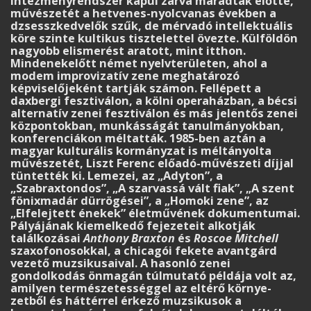
intézményrendszer kapui zárva maradtak előtte,
művészetét a hetvenes-nyolcvanas években a
dzsesszkedvelők szűk, de mérvadó intellektuális
köre szinte kultikus tisztelettel övezte. Külföldön
nagyobb elismerést aratott, mint itthon.
Mindenekelőtt német nyelvterületen, ahol a
modem improvizatív zene meghatározó
képviselőjeként tartják számon. Fellépett a
daxbergi fesztiválon, a kölni operaházban, a bécsi
alternatív zenei fesztiválon és más jelentős zenei
központokban, munkásságát tanulmányokban,
konferenciákon méltatták. 1985-ben aztán a
magyar kulturális kormányzat is méltányolta
művészetét, Liszt Ferenc előadó-művészeti díjjal
tüntették ki. Lemezei, az „Adyton”, a
„Szabraxtondos”, „A szarvassá vált fiak”, „A szent
fönixmadár dürrögései”, a „Homoki zene”, az
„Elfelejtett énekek” élet­művének doku­mentumai.
Pályájának kiemelkedő fejezeteit alkotják
találkozásai
Anthony Braxton
és
Roscoe Mitchell
szaxofonosokkal, a chicagói fekete avantgárd
vezető muzsi­kusaival. A hasonló zenei
gondolkodás önmagán túlmutató példája volt az,
amilyen termé­sze­tességgel az eltérő környe­
zetből és háttérrel érkező muzsikusok a