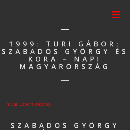
1999: TURI GÁBOR:
SZABADOS GYÖRGY ÉS
KORA – NAPI
MAGYARORSZÁG
(In: Turi Gábor’s website)
SZABADOS GYÖRGY