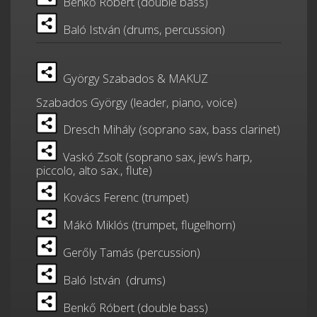
Benkő Róbert (double bass)
Baló István (drums, percussion)
György Szabados & MAKUZ
Szabados György (leader, piano, voice)
Dresch Mihály (soprano sax, bass clarinet)
Vaskó Zsolt (soprano sax, jew’s harp,
piccolo, alto sax., flute)
Kovács Ferenc (trumpet)
Mákó Miklós (trumpet, flugelhorn)
Gerőly Tamás (percussion)
Baló István (drums)
Benkő Róbert (double bass)