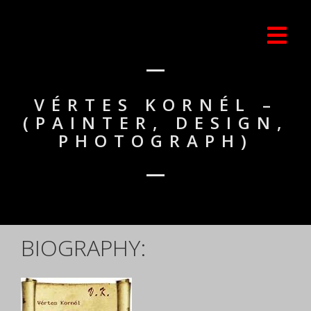
VÉRTES KORNÉL –
(PAINTER, DESIGN,
PHOTOGRAPH)
BIOGRAPHY: