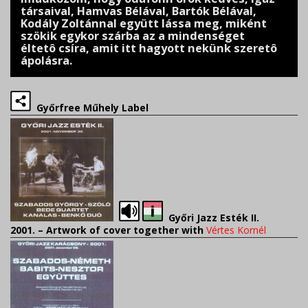
társaival,
Hamvas Bélával, Bartók Bélával,
Kodály
Zoltánnal együtt lássa meg, miként
szökik egykor
szárba az a mindenséget
éltetô csíra, amit itt hagyott
nekünk szeretô
ápolásra.
Győrfree Műhely Label
Győri Jazz Esték II.
2001. –
Artwork of cover together with
Vértes Kornél