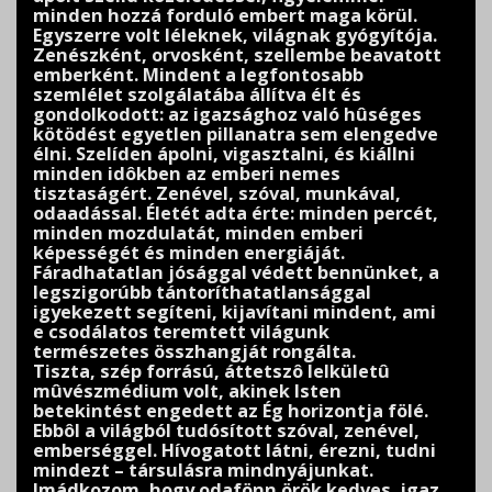
minden hozzá forduló embert maga körül.
Egyszerre volt léleknek, világnak gyógyítója.
Zenészként,
orvosként, szellembe beavatott
emberként.
Mindent a legfontosabb
szemlélet szolgálatába állítva
élt és
gondolkodott: az igazsághoz való hûséges
kötödést egyetlen pillanatra sem elengedve
élni. Sze
líden
ápolni, vigasztalni, és kiállni
minden idôkben
az
emberi nemes
tisztaságért. Zenével, szóval,
munkával,
odaadással. Életét adta érte: minden percét,
minden
mozdulatát, minden emberi
képességét és minden
energiáját.
Fáradhatatlan jósággal védett bennünket, a
legszigorúbb
tántoríthatatlansággal
igyekezett segíteni, kijavítani
mindent, ami
e csodálatos teremtett világunk
természetes összhangját rongálta.
Tiszta, szép forrású, áttetszô lelkületû
mûvészmédium
volt, akinek Isten
betekintést engedett az
Ég horizontja fölé.
Ebbôl a világból tudósított szóval,
zenével,
emberséggel. Hívogatott látni, érezni, tudni
mindezt – társulásra mindnyájunkat.
Imádkozom, hogy odafönn örök kedves, igaz