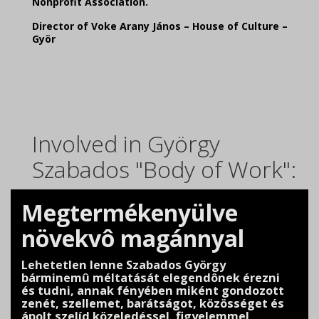
Nonprofit Association.
Director of Voke Arany János – House of Culture –
Györ
Involved in György
Szabados "Body of Work":
Megtermékenyülve
növekvô magánnyal
Lehetetlen lenne Szabados György
bárminemû méltatását
elegendônek érezni
és tudni, annak fényében
miként gondozott
zenét, szellemet, barátságot,
közösséget és
ápolt szelíd közeledéssel, figyelemmel