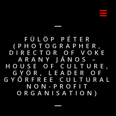
FÜLÖP PÉTER
(PHOTOGRAPHER,
DIRECTOR OF VOKE
ARANY JÁNOS –
HOUSE OF CULTURE,
GYÖR, LEADER OF
GYŐRFREE CULTURAL
NON-PROFIT
ORGANISATION)