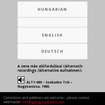
HUNGARIAN
ENGLISH
DEUTSCH
A zene más előfordulásai (Alternativ
recordings /Alternative Aufnahmen):
ALT1-080 – Szabados Trió –
Nagykanizsa, 1980.
Corrections and additions are welcome – please contact
webmaster:
info@györgy-szabados.com