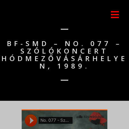
BF-SMD – NO. 077 –
SZÓLÓKONCERT
HÓDMEZŐVÁSÁRHELYE
N, 1989.