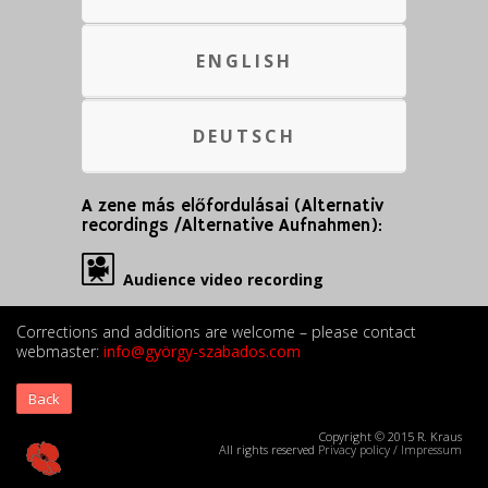
ENGLISH
DEUTSCH
A zene más előfordulásai (Alternativ
recordings /Alternative Aufnahmen):
Audience video recording
Corrections and additions are welcome – please contact
webmaster:
info@györgy-szabados.com
Back
Copyright © 2015 R. Kraus
All rights reserved
Privacy policy
/
Impressum