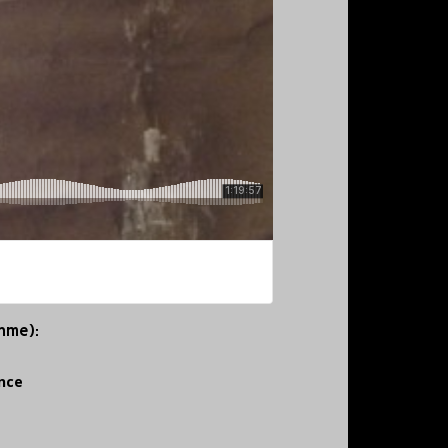
ahme):
ance