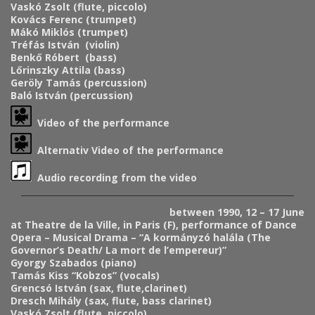
Vaskó Zsolt (flute, piccolo)
Kovács Ferenc
(trumpet)
Mákó Miklós (trumpet)
Tréfás István (violin)
Benkő Róbert (bass)
Lőrinszky Attila (bass)
Geröly Tamás (percussion)
Baló István (percussion)
Video of the performance
Alternativ Video of the performance
Audio recording from the video
between 1990, 12 – 17 June
at Theatre de la Ville, in Paris (F), performance of Dance
Opera – Musical Drama – “A kormányzó halála (The
Governor’s Death/ La mort de l’empereur)”
Gyorgy Szabados (piano)
Tamás Kiss “Kobzos” (vocals)
Grencsó István (sax, flute,clarinet)
Dresch Mihály (sax, flute, bass clarinet)
Vaskó Zsolt (flute, piccolo)