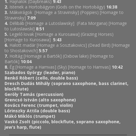
1.
Hajnalok (Daybreaks)
9:43
2.
Istenek a Hortobágyon (Gods on the Hortobágy)
16:38
3.
Mákvirágok [Homage a Stravinsky] (Poppies) [Homage to
Stravinsky]
7:09
4.
Délibáb [Homage a Lutoslawsky] (Fata Morgana) [Homage
to Lutoslawski]
8:51
5.
Legelő lovak [Homage a Kurosawa] (Grazing Horses)
[Homage to Kurosawa]
5:43
6.
Halott madár [Homage a Sosztakovics] (Dead Bird) [Homage
to Shostakovich]
5:57
7.
Holtág [Homage a Bartók] (Oxbow lake) [Homage to
Bartók]
10:04
8.
Ég [Homage a Hamvas] (Sky) [Homage to Hamvas]
10:42
Szabados György (leader, piano)
Benkő Róbert (cello, double bass)
Dresch Dudás Mihály (soprano saxophone, bass clarinet,
blockflute)
Geröly Tamás (percussion)
Grencsó István (alto saxophone)
Kovács Ferenc (trumpet, violin)
Lőrinszky Attila (double bass)
Mákó Miklós (trumpet)
Vaskó Zsolt (piccolo, blockflute, soprano saxophone,
jew’s harp, flute)