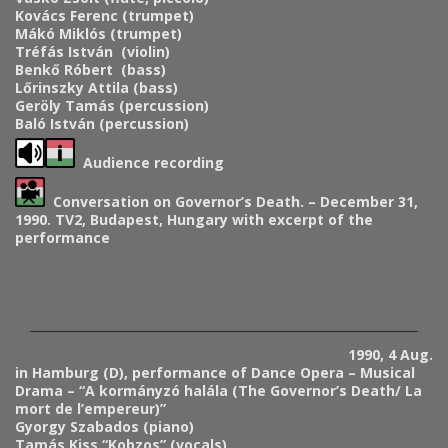
Kovács Ferenc
(trumpet)
Mákó Miklós (trumpet)
Tréfás István (violin)
Benkő Róbert (bass)
Lőrinszky Attila (bass)
Geröly Tamás (percussion)
Baló István (percussion)
Audience recording
Conversation on Governor’s Death. – December 31,
1990. TV2, Budapest, Hungary with excerpt of the
performance
1990, 4 Aug.
in Hamburg (D), performance of Dance Opera – Musical
Drama – “A kormányzó halála (The Governor’s Death/ La
mort de l’empereur)”
Gyorgy Szabados (piano)
Tamás Kiss “Kobzos” (vocals)