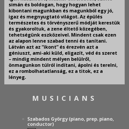
simán és boldogan, hogy hogyan lehet
kibontani magunkban és magunkból egy jó,
igaz és megnyugtató világot. Az épülés
természetes és törvényszerű módját kerestük
és gyakoroltuk, a zene éltető közegében,
tehetségünk eszközeivel. Mindent csak ezen
az alapon lenne szabad tenni és tanítani.
Látván azt az “ikont” és érezvén azt a
géniuszt, ami-aki küld, eligazít, véd és szeret
– mindig mindent mélyen belülről,
önmagunkon túlról indítani, ápolni és terelni,
ez a rombolhatatlanság, ez a titok, ez a
lényeg.
MUSICIANS
Szabados György (piano, prep. piano,
conductor)