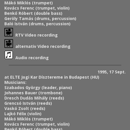
Mákó Miklós (trumpet)
Kovács Ferenc (trumpet, violin)
Benkő Róbert (double bass)
Geröly Tamás (drums, percussion)
Baló István (drums, percussion)
RTV Video recording
alternativ Video recording
Audio recording
1995, 17 Sept.
at ELTE Jogi Kar Dísztereme in Budapest (HU)
Musicians:
Szabados György (leader, piano)
Johannes Bauer (trombone)
Dresch Dudás Mihály (reeds)
Grencsó István (reeds)
Vaskó Zsolt (reeds)
Lajkó Félix (violin)
Mákó Miklós (trumpet)
Kovács Ferenc (trumpet, violin)
Benkő Róbert (double bass)