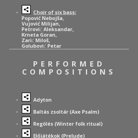
Choir of six bass:
Popović Nebojša,
Vujović Milijan,
Petrovi
ć
Aleksandar,
Krneta Goran,
Zari
ć
Milo
š
,
Golubovi
ć
Petar
PERFORMED
COMPOSITIONS
Adyton
Baltás zsoltár (Axe Psalm)
Regölés (Winter folk ritual)
Előjátékok (Prelude)