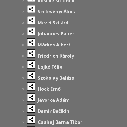
Roscoe Mitchell
Szelevényi Ákos
Mezei Szilárd
Johannes Bauer
Márkos Albert
Friedrich Károly
Lajkó Félix
Szokolay Balázs
Hock Ernő
Jávorka Ádám
Damir Bačikin
Csuhaj Barna Tibor