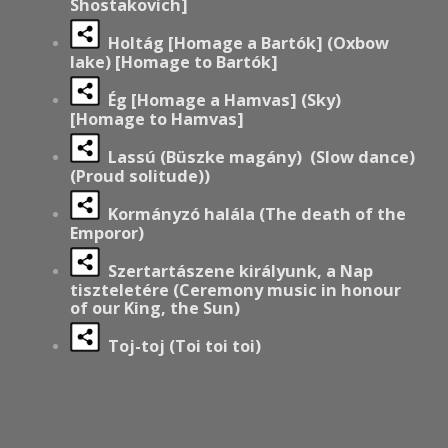
Shostakovich]
Holtág [Homage a Bartók] (Oxbow
lake) [Homage to Bartók]
Ég [Homage a Hamvas] (Sky)
[Homage to Hamvas]
Lassú (Büszke magány) (Slow dance)
(Proud solitude))
Kormányzó halála (The death of the
Emporor)
Szertartászene királyunk, a Nap
tiszteletére (Ceremony music in honour
of our King, the Sun)
Toj-toj (Toi toi toi)