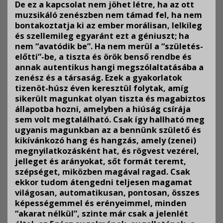
De ez a kapcsolat nem jöhet létre, ha az ott
muzsikáló zenészben nem támad fel, ha nem
bontakoztatja ki az ember morálisan, lelkileg
és szellemileg egyaránt ezt a géniuszt; ha
nem “avatódik be”. Ha nem merül a “születés-
előtti”-be, a tiszta és örök benső rendbe és
annak autentikus hangi megszólaltatásába a
zenész és a társaság. Ezek a gyakorlatok
tizenöt-húsz éven keresztül folytak, amíg
sikerült magunkat olyan tiszta és magabiztos
állapotba hozni, amelyben a hiúság csírája
sem volt megtalálható. Csak így hallható meg
ugyanis magunkban az a bennünk születő és
kikívánkozó hang és hangzás, amely (zenei)
megnyilatkozásként hat, és rögvest vezérel,
jelleget és arányokat, sőt formát teremt,
szépséget, miközben magával ragad. Csak
ekkor tudom átengedni teljesen magamat
világosan, automatikusan, pontosan, összes
képességemmel és erényeimmel, minden
“akarat nélkül”, szinte már csak a jelenlét