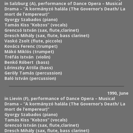
in Salzburg (A), performance of Dance Opera – Musical
Drama – “A kormányzó halála (The Governor’s Death/ La
mort de l’empereur)”
Gyorgy Szabados (piano)
Tamás Kiss “Kobzos” (vocals)
Grencsó István (sax, flute,clarinet)
Dresch Mihály (sax, flute, bass clarinet)
Vaskó Zsolt (flute, piccolo)
Kovács Ferenc
(trumpet)
Mákó Miklós (trumpet)
Tréfás István (violin)
Benkő Róbert (bass)
Lőrinszky Attila (bass)
Geröly Tamás (percussion)
Baló István (percussion)
1990, June
in Lievin (F), performance of Dance Opera – Musical
Drama – “A kormányzó halála (The Governor’s Death/ La
mort de l’empereur)”
Gyorgy Szabados (piano)
Tamás Kiss “Kobzos” (vocals)
Grencsó István (sax, flute,clarinet)
Dresch Mihály (sax, flute, bass clarinet)