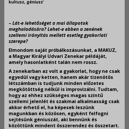
kultusz, géniusz’
–
Lát-e lehetőséget a mai állapotok
meghaladására? Lehet-e ebben a zenének
szellemi irányítás mellett esetleg gyakorlati
szerepe?
Elmondom saját próbálkozásunkat, a MAKUZ,
a Magyar Királyi Udvari Zenekar példáját,
amely hasonlatként talán nem rossz.
A zenekarban az volt a gyakorlat, hogy ne csak
egyedül vagy ketten, hanem akár tizenötös
létszámban is tudjunk minden előzetes
megkötöttség nélkül is improvizálni. Tudtam,
hogy az ehhez szükséges magas szintű
szellemi jelenlét és szakmai alkalmasság csak
akkor érhető el, ha képesek leszünk
magunkban és közösen, egyként felfogni
sejtésünk géniuszát, aki bennünk és
közöttünk mindent összerendez és összetart.