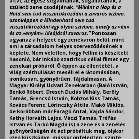
által, az Egész sugalmának, sugallatának, a
születő zene csodájának.
“Miként a Nap és a
Hold sem tud visszatükröződni a zavaros vízben,
azonképpen a Mindenható sem tud
visszatükröződni egy olyan szívben, amely az »én«
és az »enyém« ideájától zavaros.”
Pontosan
ugyanaz a helyzet egy zenekaron belül, mint
ami a társadalom helyes szerveződésének a
képlete. Nem véletlen, hogy Fellini is készített
hasonló, bár inkább szatirikus céllal filmet egy
zenekari próbáról. Ő éppen az ellentétét, a
világ széthullását meséli el e látomásában,
ironikusan, gyönyörűen, fájdalmasan. A
Magyar Királyi Udvari Zenekarban (Baló István,
Benkő Róbert, Dresch Dudás Mihály, Geröly
Tamás, Grencsó István, Kobzos Kiss Tamás,
Kovács Ferenc, Lőrinczky Attila, Makó Miklós,
de korábban már Faragó Antal, Vajda Sándor,
Kathy Horváth Lajos, Váczi Tamás, Tréfás
István és Tarkó Magda is) a zene és a zenélés
gyönyörűségén át azt próbáltuk meg, olykor
igen küszködve, máskor önfeledten, szinte