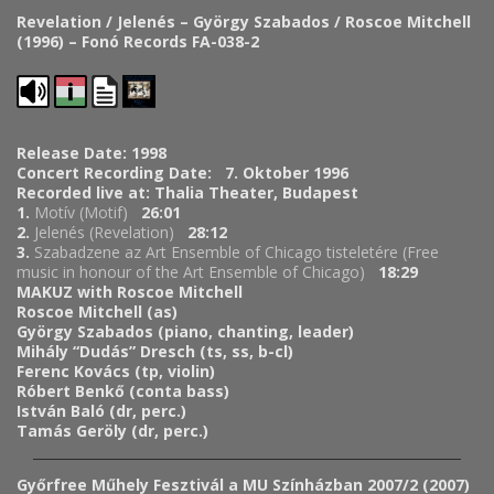
Revelation / Jelenés – György Szabados / Roscoe Mitchell
(1996) – Fonó Records FA-038-2
Release Date: 1998
Concert Recording Date: 7. Oktober 1996
Recorded live at: Thalia Theater, Budapest
1.
Motív (Motif)
26:01
2.
Jelenés (
Revelation
)
28:12
3.
Szabadzene az Art Ensemble of Chicago tisteletére (
Free
music in honour of the Art Ensemble of Chicago
)
18:29
MAKUZ with Roscoe Mitchell
Roscoe Mitchell (as)
György Szabados (piano, chanting, leader)
Mihály “Dudás” Dresch (ts, ss, b-cl)
Ferenc Kovács (tp, violin)
Róbert Benkő (conta bass)
István Baló (dr, perc.)
Tamás Geröly (dr, perc.)
Győrfree Műhely Fesztivál a MU Színházban 2007/2 (2007)