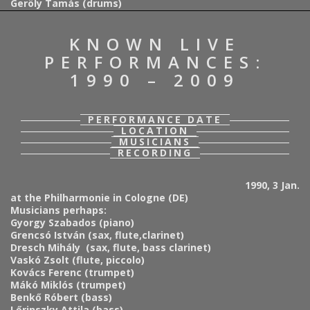
Geröly Tamás (drums)
KNOWN LIVE
PERFORMANCES:
1990 – 2009
PERFORMANCE DATE
LOCATION
MUSICIANS
RECORDING
1990, 3 Jan.
at the Philharmonie in Cologne (DE)
Musicians perhaps:
Gyorgy Szabados (piano)
Grencsó István
(sax, flute,clarinet)
Dresch Mihály (sax, flute, bass clarinet)
Vaskó Zsolt (flute, piccolo)
Kovács Ferenc (trumpet)
Mákó Miklós (trumpet)
Benkő Róbert (bass)
Lőrinszky Attila (bass)