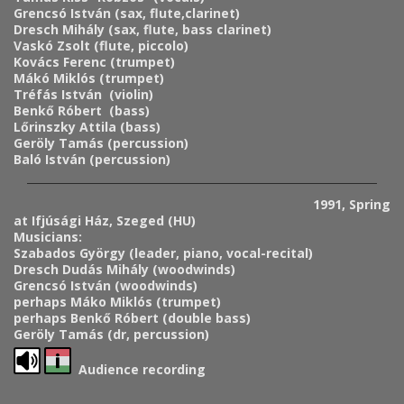
Grencsó István (sax, flute,clarinet)
Dresch Mihály (sax, flute, bass clarinet)
Vaskó Zsolt (flute, piccolo)
Kovács Ferenc
(trumpet)
Mákó Miklós (trumpet)
Tréfás István (violin)
Benkő Róbert (bass)
Lőrinszky Attila (bass)
Geröly Tamás (percussion)
Baló István (percussion)
1991, Spring
at Ifjúsági Ház, Szeged (HU)
Musicians:
Szabados György (leader, piano, vocal-recital)
Dresch Dudás Mihály (woodwinds)
Grencsó István (woodwinds)
perhaps Máko Miklós (trumpet)
perhaps Benkő Róbert (double bass)
Geröly Tamás (dr, percussion)
Audience recording