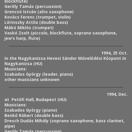
blockflute)
Geröly Tamás (percussion)
Grencsó István (alto saxophone)
Kovács Ferenc (trumpet, violin)
Lőrinszky Attila (double bass)
Mákó Miklós (trumpet)
Vaskó Zsolt (piccolo, blockflute, soprano saxophone,
jew’s harp, flute)
1994, 25 Oct.
in the Nagykanizsa Hevesi Sándor Művelődési Központ in
Nagykanizsa (HU)
Musicians:
Szabados György (leader, piano)
other musicians unknown
1994, Dec.
at Petöfi Hall, Budapest (HU)
Musicians:
Szabados György (piano)
Benkő Róbert (double bass)
Dresch Dudás Mihály (soprano saxophone, bass clarinet,
pipe)
Geröly Tamás (percussion)