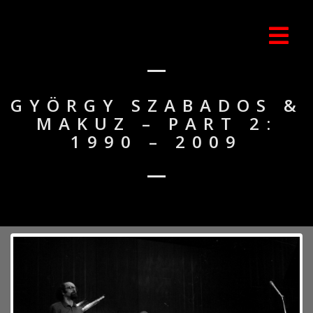
GYÖRGY SZABADOS &
MAKUZ – PART 2:
1990 – 2009