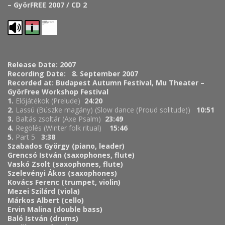
– GyörFREE 2007 / CD 2
Release Date: 2007
Recording Date: 8. September 2007
Recorded at: Budapest Autumn Festival, Mu Theater –
GyörFree Workshop Festival
1.
Előjátékok (Prelude)
24:20
2.
Lassú (Büszke magány) (Slow dance (Proud solitude))
10:51
3.
Baltás zsoltár (Axe Psalm)
23:49
4.
Regölés (Winter folk ritual)
15:46
5.
Part 5
3:38
Szabados György (piano, leader)
Grencsó István (saxophones, flute)
Vaskó Zsolt (saxophones, flute)
Szelevényi Ákos (saxophones)
Kovács Ferenc (trumpet, violin)
Mezei Szilárd (viola)
Márkos Albert (cello)
Ervin Malina (double bass)
Baló István (drums)