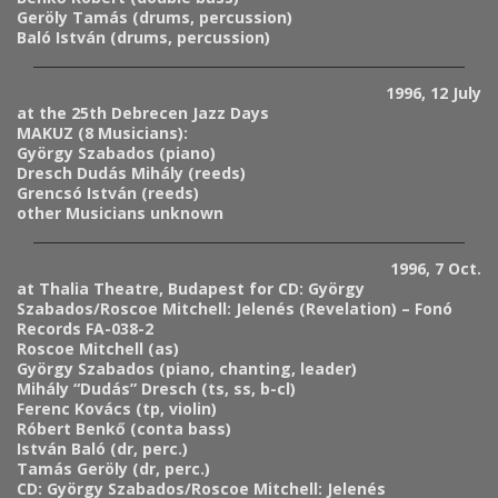
Geröly Tamás (drums, percussion)
Baló István (drums, percussion)
1996, 12 July
at the 25th Debrecen Jazz Days
MAKUZ (8 Musicians):
György Szabados (piano)
Dresch Dudás Mihály (reeds)
Grencsó István (reeds)
other Musicians unknown
1996, 7 Oct.
at Thalia Theatre, Budapest for CD: György
Szabados/Roscoe Mitchell: Jelenés (Revelation) – Fonó
Records FA-038-2
Roscoe Mitchell (as)
György Szabados (piano, chanting, leader)
Mihály “Dudás” Dresch (ts, ss, b-cl)
Ferenc Kovács (tp, violin)
Róbert Benkő (conta bass)
István Baló (dr, perc.)
Tamás Geröly (dr, perc.)
CD: György Szabados/Roscoe Mitchell: Jelenés