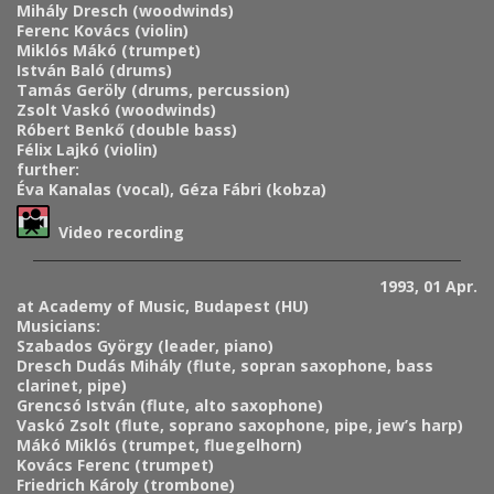
Mihály Dresch (woodwinds)
Ferenc Kovács (violin)
Miklós Mákó (trumpet)
István Baló (drums)
Tamás Geröly (drums, percussion)
Zsolt Vaskó (woodwinds)
Róbert Benkő (double bass)
Félix Lajkó (violin)
further:
Éva Kanalas (vocal), Géza Fábri (kobza)
Video recording
1993, 01 Apr.
at Academy of Music, Budapest (HU)
Musicians:
Szabados György (leader, piano)
Dresch Dudás Mihály (flute, sopran saxophone, bass
clarinet, pipe)
Grencsó István (flute, alto saxophone)
Vaskó Zsolt (flute, soprano saxophone, pipe, jew’s harp)
Mákó Miklós (trumpet, fluegelhorn)
Kovács Ferenc (trumpet)
Friedrich Károly (trombone)