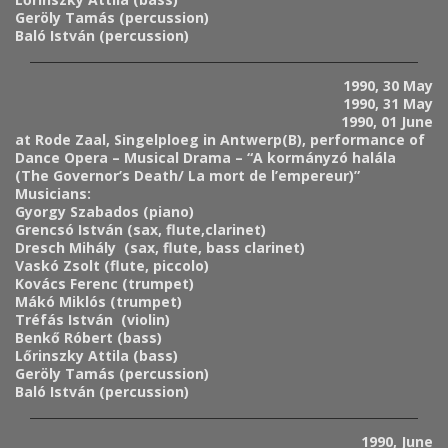
Geröly Tamás (percussion)
Baló István (percussion)
1990, 30 May
1990, 31 May
1990, 01 June
at Rode Zaal, Singelploeg in Antwerp(B), performance of
Dance Opera – Musical Drama – “A kormányzó halála
(The Governor’s Death/ La mort de l’empereur)”
Musicians:
Gyorgy Szabados (piano)
Grencsó István
(sax, flute,clarinet)
Dresch Mihály (sax, flute, bass clarinet)
Vaskó Zsolt (flute, piccolo)
Kovács Ferenc (trumpet)
Mákó Miklós (trumpet)
Tréfás István (violin)
Benkő Róbert (bass)
Lőrinszky Attila (bass)
Geröly Tamás (percussion)
Baló István (percussion)
1990, June