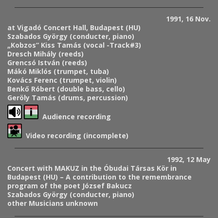
1991, 16 Nov.
at Vigadó Concert Hall, Budapest (HU)
Szabados György (conducter, piano)
„Kobzos” Kiss Tamás (vocal -Track#3)
Dresch Mihály (reeds)
Grencsó István (reeds)
Mákó Miklós (trumpet, tuba)
Kovács Ferenc (trumpet, violin)
Benkő Róbert (double bass, cello)
Geröly Tamás (drums, percussion)
Audience recording
Video recording (incomplete)
1992, 12 May
Concert with MAKUZ in the Óbudai Társas Kör in
Budapest (HU) – A contribution to the remembrance
program of the poet József Bakucz
Szabados György (conducter, piano)
other Musicians unknown