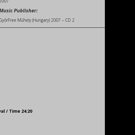
2007
Music Publisher:
GyőrFree Műhely (Hungary) 2007 – CD 2
al / Time 24:20