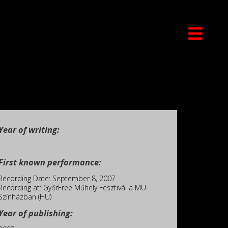
Year of writing:
First known performance:
Recording Date: September 8, 2007
Recording at: GyőrFree Műhely Fesztivál a MU
Színházban (HU)
Year of publishing: