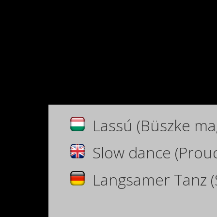
Lassú (Büszke m
Slow dance
(Proud
Langsamer Tanz (S