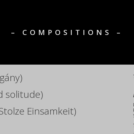
– COMPOSITIONS –
agány)
 solitude)
tolze Einsamkeit)