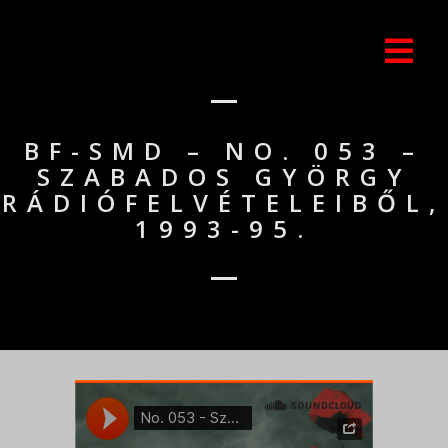
BF-SMD – NO. 053 –
SZABADOS GYÖRGY
RÁDIÓFELVÉTELEIBŐL,
1993-95.