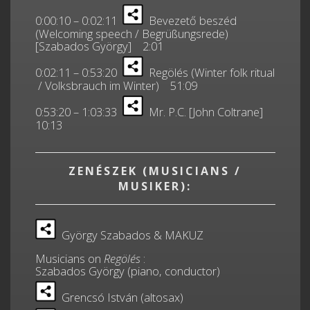
0:00:10 – 0:02:11
Bevezető beszéd
(Welcoming speech / Begrüßungsrede)
[Szabados György] 2:01
0:02:11 – 0:53:20
Regölés (Winter folk ritual
/ Volksbrauch im Winter) 51:09
0:53:20 – 1:03:33
Mr. P.C. [John Coltrane]
10:13
ZENÉSZEK (MUSICIANS /
MUSIKER):
György Szabados & MAKUZ
Musicians on
Regölés
:
Szabados György (piano, conductor)
Grencsó István (altosax)