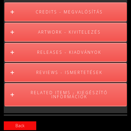
CREDITS - MEGVALÓSÍTÁS
ARTWORK - KIVITELEZÉS
RELEASES - KIADVÁNYOK
REVIEWS - ISMERTETÉSEK
RELATED ITEMS - KIEGÉSZÍTŐ
INFORMÁCIÓK
Back