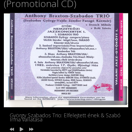
(Promotional CD)
György Szabados Trio: Elfelejtett ének & Szabó
Irma vallatása