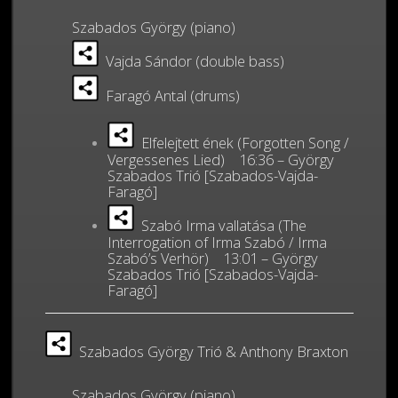
Szabados György (piano)
Vajda Sándor (double bass)
Faragó Antal (drums)
Elfelejtett ének (Forgotten Song /
Vergessenes Lied) 16:36 – György
Szabados Trió [Szabados-Vajda-
Faragó]
Szabó Irma vallatása (The
Interrogation of Irma Szabó / Irma
Szabó’s Verhör) 13:01 – György
Szabados Trió [Szabados-Vajda-
Faragó]
Szabados György Trió & Anthony Braxton
Szabados György (piano)