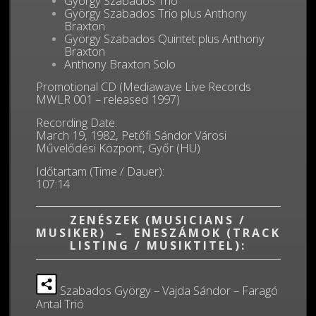
György Szabados Trio
György Szabados Trio plus Anthony
Braxton
György Szabados Quintet plus Anthony
Braxton
Anthony Braxton Solo
Promotional CD (Mediawave Live Records
MWLR 001 – released 1997)
Recording Date:
March 19, 1982, Petőfi Sándor Városi
Művelődési Központ, Győr (HU)
Időtartam (Time / Dauer):
107:14
ZENÉSZEK (MUSICIANS /
MUSIKER) – ENESZÁMOK (TRACK
LISTING / MUSIKTITEL):
Szabados György – Vajda Sándor – Faragó
Antal Trió