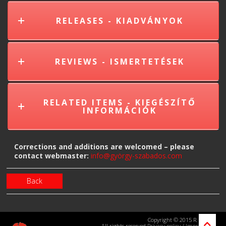
RELEASES - KIADVÁNYOK
REVIEWS - ISMERTETÉSEK
RELATED ITEMS - KIEGÉSZÍTŐ
INFORMÁCIÓK
Corrections and additions are welcomed – please
contact webmaster:
info@györgy-szabados.com
Back
Copyright © 2015 R. Kraus
All rights reserved
Privacy policy
/
Impressum