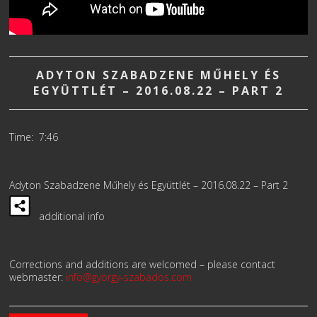
ADYTON SZABADZENE MŰHELY ÉS
EGYÜTTLÉT – 2016.08.22 – PART 2
Time: 7:46
Adyton Szabadzene Műhely és Együttlét – 2016.08.22 – Part 2
additional info
Corrections and additions are welcomed – please contact
webmaster:
info@györgy-szabados.com