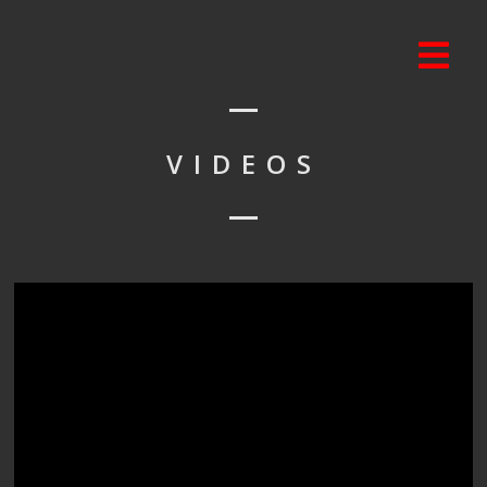
VIDEOS