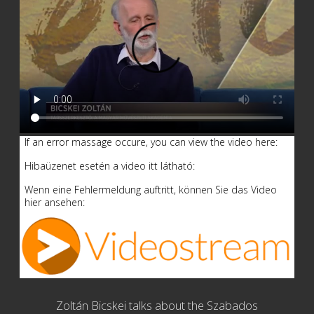
If an error massage occure, you can view the video here:
Hibaüzenet esetén a video itt látható:
Wenn eine Fehlermeldung auftritt, können Sie das Video
hier ansehen:
Zoltán Bicskei talks about the Szabados