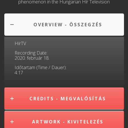
phenomenon in the Hungarian Hír Television
OVERVIEW - ÖSSZEGZÉS
HírTV
Recording Date:
2020. február 18.
Időtartam (Time / Dauer):
4:17
CREDITS - MEGVALÓSÍTÁS
ARTWORK - KIVITELEZÉS