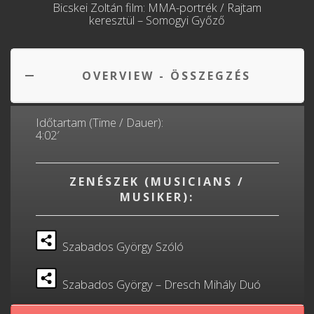
Bicskei Zoltán film: MMA-portrék / Rajtam
keresztül – Somogyi Győző
OVERVIEW - ÖSSZEGZÉS
Időtartam (Time / Dauer):
4:02′
ZENÉSZEK (MUSICIANS /
MUSIKER):
Szabados György Szóló
Szabados György – Dresch Mihály Duó