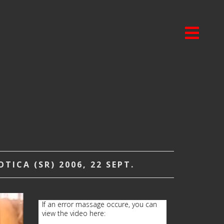
ICA (SR) 2006, 22 SEPT.
If an error massage occure, you can
view the video here: