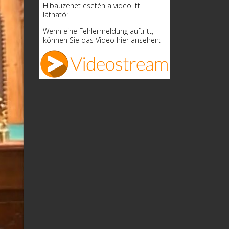
Hibaüzenet esetén a video itt
látható:
Wenn eine Fehlermeldung auftritt,
können Sie das Video hier ansehen: